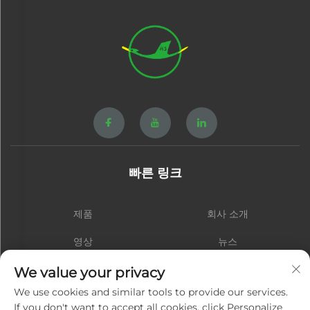
빠른 링크
제품
회사 소개
영상
뉴스
연락처
블로그
We value your privacy
We use cookies and similar tools to provide our services.
If you don't want to accept all cookies, click Personalize