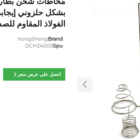
بشكل حلزوني إيجا
الفولاذ المقاوم للصدأ 4
hongSheng
Brand
DCH24003
Spu
احصل على عرض سعر