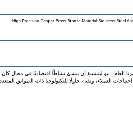
في عام 2004 عندما قرر مديرنا العام - ليو ليتشينغ أن ينشئ نشاطًا اقتصاديًا 
حتياجات العملاء، وتقدم حلولًا للتكنولوجيا ذات الطوابق المتعدد