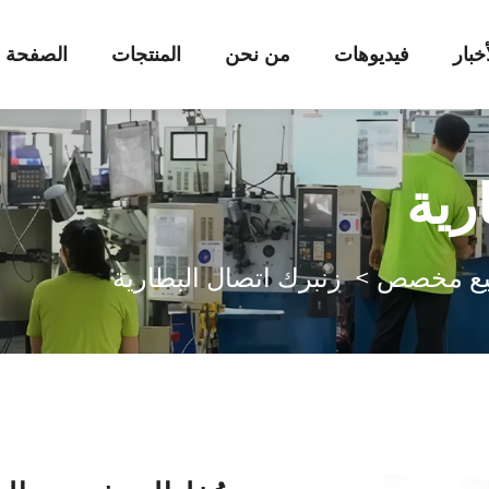
أخبار
فيديوهات
من نحن
المنتجات
الصفحة ا
رية
يع مخصص
>
زنبرك اتصال البطارية