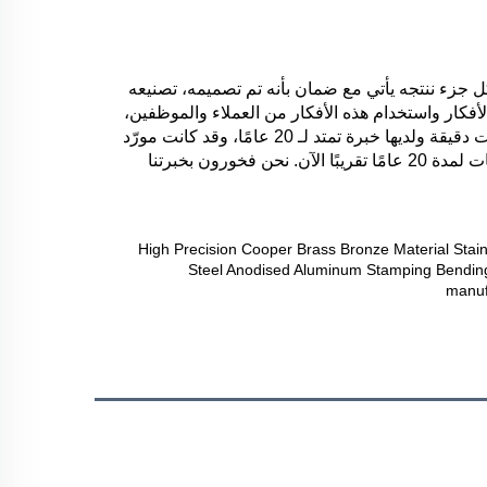
توفّر هونغشينغ فريقًا من المهندسين الداخليين الذين سيساعدون العملاء على تقليل التكاليف والوقت من مشروعك الأساسي. كل جزء ننتجه يأتي مع ضمان بأنه تم تصميمه، تصنيعه 
واختباره لتلبية أو تجاوز متطلبات الأداء، ومنتجاتنا يتم إنتاجها وفقًا لمعايير ISO 9001:2015 و IATF 16949:2016. الاعتماد على الأفكار واستخدام هذه الأفكار من العملاء والموظفين، 
من الرسومات الأولى إلى الحل النهائي - هونغشينغ هو شريكك الموثوق. شركة هونغشينغ للصمامات في شيامن هي صانعة معدات دقيقة ولديها خبرة تمتد لـ 20 عامًا، وقد كانت مورّد 
استراتيجي للصمامات المعدنية، الطوابق المستمرة، الطوابق الدقيقة، الأجزاء المصنعة والتركيبات لمجموعة متنوعة من الصناعات لمدة 20 عامًا تقريبًا الآن. نحن فخورون بخبرتنا 