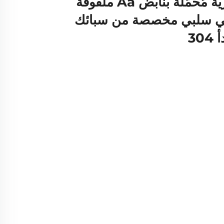
مُخاطات شحن بطارية مُحمّلة بنابض Aa ملفوفة
بي سلبي مخصصة من سبائك
30