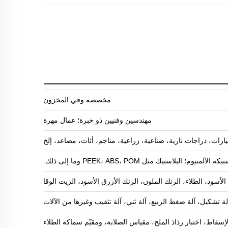
مخصصة وفي المخزون
مهندسين وفنيين ذو خبرة؛ عمال مهرة
ارات، دراجات نارية، صناعية، زراعية، مناجم، أثاث، مصاعد، إلخ
البلاستيك مثل PEEK، ABS، POM وما إلى ذلك.
ود، الطلاء، الزنك الملون، الزنك الأزرق الأسود، الزيت الوقائي ضد الصدأ، طلاء 
آلة تشكيل، آلة ضغط الربيع، آلة ثني، آلة تثقيب وغيرها من الآلات
لإسقاط، اختبار رذاذ الملح، مقياس الصلابة، ومقيّم سماكة الطلاء