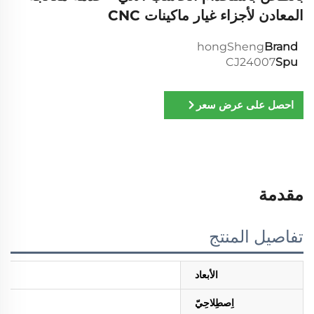
المعادن لأجزاء غيار ماكينات CNC
hongSheng
Brand
CJ24007
Spu
احصل على عرض سعر
مقدمة
تفاصيل المنتج
الأبعاد
اِصطِلاحِيّ