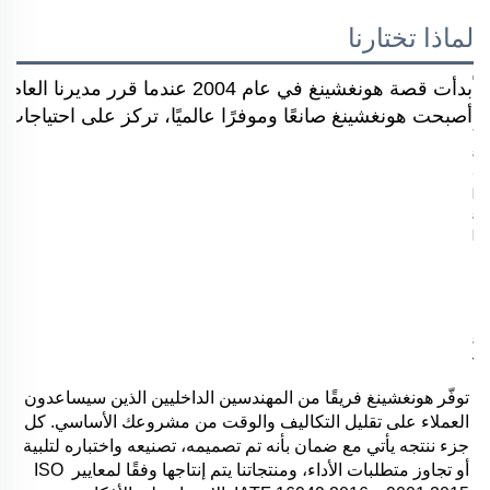
لماذا تختارنا
بدأت قصة هونغشينغ في عام 2004 
أصبحت هونغشينغ صانعًا وموفرًا عالميًا، تركز على احتياجات ال
توفّر هونغشينغ فريقًا من المهندسين الداخليين الذين سيساعدون 
العملاء على تقليل التكاليف والوقت من مشروعك الأساسي. كل 
جزء ننتجه يأتي مع ضمان بأنه تم تصميمه، تصنيعه واختباره لتلبية 
أو تجاوز متطلبات الأداء، ومنتجاتنا يتم إنتاجها وفقًا لمعايير ISO 