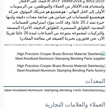
9001:2015 و IATF 16949:2016. الاعتماد على الأفكار 
واستخدام هذه الأفكار من العملاء والموظفين، من الرسومات 
الأولى إلى الحل النهائي - هونغشينغ هو شريكك الموثوق. شركة 
هونغشينغ للصمامات في شيامن هي صانعة معدات دقيقة ولديها 
خبرة تمتد لـ 20 عامًا، وقد كانت مورّد استراتيجي للصمامات 
المعدنية، الطوابق المستمرة، الطوابق الدقيقة، الأجزاء المصنعة 
والتركيبات لمجموعة متنوعة من الصناعات لمدة 20 عامًا تقريبًا 
الآن. نحن فخورون بخبرتنا العميقة في معالجة المعادن! 
المعدات
العملاء والعلامات التجارية