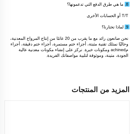
8. ما هي طرق الدفع التي تدعمونها؟ 
T/T أو الحسابات الأخرى 
9. لماذا تختارنا؟ 
نحن صانعون رائد مع ما يقرب من 20 عامًا من إنتاج المرواح المعدنية، 
وحاليًا نمتلك تقنية مثبتة، أجزاء ختم مستمرة، أجزاء ختم دقيقة، أجزاء 
مachined ومكونات خبرة. نركز على إنشاء مكونات معدنية عالية 
الجودة، متينة، وموثوقة لتلبية مواصفاتك الفريدة. 
المزيد من المنتجات