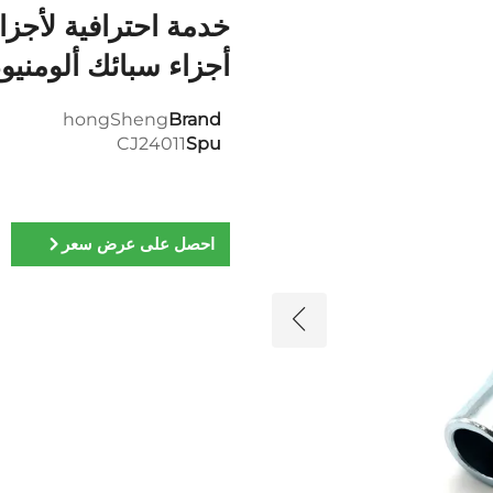
أجزاء سبائك ألومن
hongSheng
Brand
CJ24011
Spu
احصل على عرض سعر