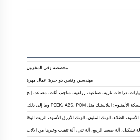
مخصصة وفي المخزون
مهندسين وفنيين ذو خبرة؛ عمال مهرة
ارات، دراجات نارية، صناعية، زراعية، مناجم، أثاث، مصاعد، إلخ
البلاستيك مثل PEEK، ABS، POM وما إلى ذلك.
ود، الطلاء، الزنك الملون، الزنك الأزرق الأسود، الزيت الوقائي ضد الصدأ، طلاء 
آلة تشكيل، آلة ضغط الربيع، آلة ثني، آلة تثقيب وغيرها من الآلات