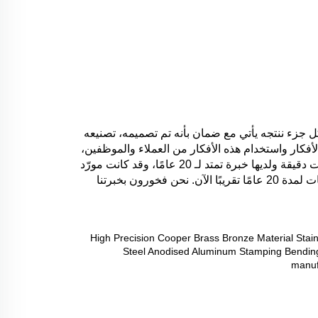
توفّر هونغشينغ فريقًا من المهندسين الداخليين الذين سيساعدون العملاء على تقليل التكاليف والوقت من مشروعك الأساسي. كل جزء ننتجه يأتي مع ضمان بأنه تم تصميمه، تصنيعه 
واختباره لتلبية أو تجاوز متطلبات الأداء، ومنتجاتنا يتم إنتاجها وفقًا لمعايير ISO 9001:2015 و IATF 16949:2016. الاعتماد على الأفكار واستخدام هذه الأفكار من العملاء والموظفين، 
من الرسومات الأولى إلى الحل النهائي - هونغشينغ هو شريكك الموثوق. شركة هونغشينغ للصمامات في شيامن هي صانعة معدات دقيقة ولديها خبرة تمتد لـ 20 عامًا، وقد كانت مورّد 
استراتيجي للصمامات المعدنية، الطوابق المستمرة، الطوابق الدقيقة، الأجزاء المصنعة والتركيبات لمجموعة متنوعة من الصناعات لمدة 20 عامًا تقريبًا الآن. نحن فخورون بخبرتنا 