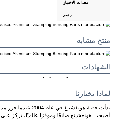
معدات الاختبار
رسم
منتج مشابه
الشهادات
لماذا تختارنا
بدأت قصة هونغشينغ 
أصبحت هونغشينغ صانعًا وموفرًا عالميًا، تركز على ا