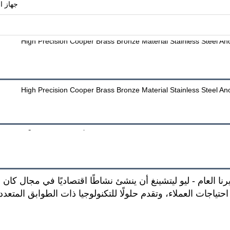
جهاز ا
في عام 2004 عندما قرر مديرنا العام - ليو ليتشينغ أن ينشئ نشاطًا اقتصاديًا 
حتياجات العملاء، وتقدم حلولًا للتكنولوجيا ذات الطوابق المتعدد