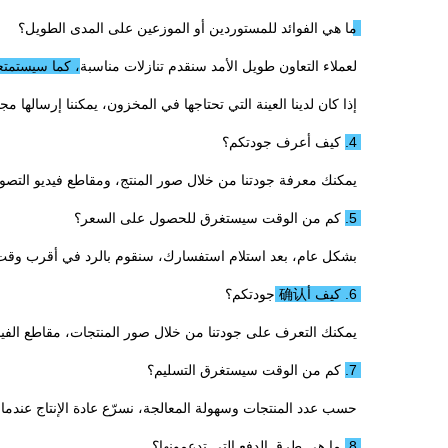
ما هي الفوائد للمستوردين أو الموزعين على المدى الطويل؟ 
لعملاء التعاون طويل الأمد سنقدم تنازلات مناسبة، كما سيستمتعو
إذا كان لدينا العينة التي تحتاجها في المخزون، يمكننا إرسالها مجا
4. كيف أعرف جودتكم؟ 
يمكنك معرفة جودتنا من خلال صور المنتج، ومقاطع فيديو التصوي
5. كم من الوقت سيستغرق للحصول على السعر؟ 
بشكل عام، بعد استلام استفسارك، سنقوم بالرد في أقرب وقت
6. كيف أ确认 جودتكم؟ 
يمكنك التعرف على جودتنا من خلال صور المنتجات، مقاطع الفيدي
7. كم من الوقت سيستغرق التسليم؟ 
حسب عدد المنتجات وسهولة المعالجة، نسرّع عادة الإنتاج عندما ن
8. ما هي طرق الدفع التي تدعمونها؟ 