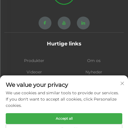
Hurtige links
Produkter
Om os
Videoer
Nyheder
Kontakt
Blog
We value your privacy
We use cookies and similar tools to provide our services.
If you don't want to accept all cookies, click Personalize
cookies.
Tilmeld
Accept all
Copyright © Xiamen Hongsheng Hardware Spring Co., Ltd. Alle