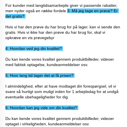
For kunder med langtidsamarbejde giver vi passende rabatter, 
men nyder også en række fordele 
3. Må jeg tage en prøve? Er 
det gratis? 
Hvis vi har den prøve du har brug for på lager, kan vi sende den 
gratis. Hvis vi ikke har den prøve du har brug for, skal vi 
opkræve en vis prøvegebyr 
4. Hvordan ved jeg din kvalitet? 
Du kan kende vores kvalitet gennem produktbilleder, videoer 
med faktisk optagelse, kundeanmeldelser osv. 
5. Hvor lang tid tager det at få prisen? 
I almindelighed, efter at have modtaget din forespørgsel, vil vi 
svare så hurtigt som muligt inden for 1 arbejdsdag for at undgå 
eventuelle ubehageligheder for dig. 
6. Hvordan kan jeg vide om din kvalitet? 
Du kan kende vores kvalitet gennem produktbilleder, videoer 
optaget i virkeligheden, kundeanmeldelser osv. 