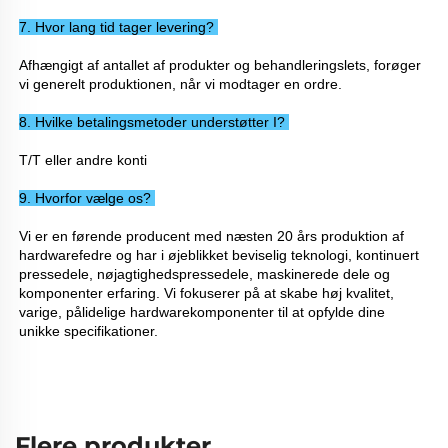
7. Hvor lang tid tager levering? 
Afhængigt af antallet af produkter og behandleringslets, forøger 
vi generelt produktionen, når vi modtager en ordre. 
8. Hvilke betalingsmetoder understøtter I? 
T/T eller andre konti 
9. Hvorfor vælge os? 
Vi er en førende producent med næsten 20 års produktion af 
hardwarefedre og har i øjeblikket beviselig teknologi, kontinuert 
pressedele, nøjagtighedspressedele, maskinerede dele og 
komponenter erfaring. Vi fokuserer på at skabe høj kvalitet, 
varige, pålidelige hardwarekomponenter til at opfylde dine 
unikke specifikationer. 
Flere produkter