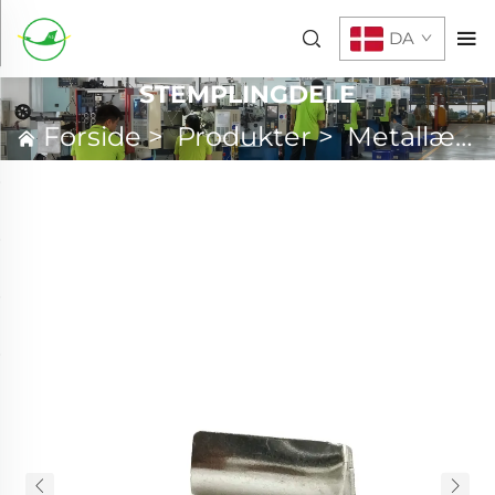
DA
STEMPLINGDELE
Forside
>
Produkter
>
Metallægning