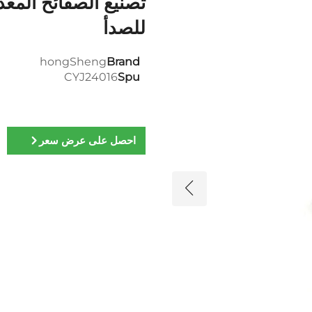
تصنيع الصفائح المعدن
للصدأ
hongSheng
Brand
CYJ24016
Spu
احصل على عرض سعر