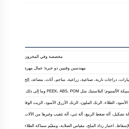
مخصصة وفي المخزون
مهندسين وفنيين ذو خبرة؛ عمال مهرة
ارات، دراجات نارية، صناعية، زراعية، مناجم، أثاث، مصاعد، إلخ
البلاستيك مثل PEEK، ABS، POM وما إلى ذلك.
ود، الطلاء، الزنك الملون، الزنك الأزرق الأسود، الزيت الوقائي ضد الصدأ، طلاء 
آلة تشكيل، آلة ضغط الربيع، آلة ثني، آلة تثقيب وغيرها من الآلات
لإسقاط، اختبار رذاذ الملح، مقياس الصلابة، ومقيّم سماكة الطلاء