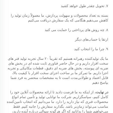
۷. تحویل چقدر طول خواهد کشید 
بسته به تعداد محصولات و سهولت پردازش، ما معمولاً زمان تولید را 
کاهش می‌دهیم هنگامی که یک سفارش دریافت می‌کنیم 
۸. چه روش های پرداختی را حمایت می کنید 
ارتقا یا حساب‌های دیگر 
۹. چرا ما را انتخاب کنید 
ما یک تولیدکننده رهبرانه هستیم که تقریباً ۲۰ سال تجربه تولید فنر های 
سخت افزار داریم و در حال حاضر فناوری ثابت شده ای در بخش های 
ضربه ای پیوسته، بخش های ضربه ای دقیق، قطعات مکانیکی و تجربه 
اجزا داریم. ما تمرکز ما بر ساخت اجزای سخت افزار با کیفیت بالا، 
قابل اعتماد و طولانی‌مدت است تا به مشخصات منحصر به فرد شما 
بپاسخ دهیم 
در نهایت، 
از اینکه به ما فرصت دادید تا ارائه محصولات آنلاین خود را 
کامل کنیم، سپاسگزاریم. شرکت ما توانایی تولید و تأمین تمام انواع 
محصولات فنری که نیاز دارید را دارد. ما می‌دانیم که انتخاب تامین‌کننده 
مناسب می‌تواند زمان‌بر باشد. بگذارید سفارش را جانبه کنیم. فقط 
می‌خواهیم شما را بدانانید که اگر هرگونه سوالی درباره آینده دارید، 