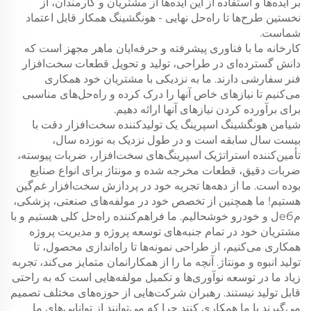
بر ایده‌ها و استفاده از این ایده‌ها از مشتریان و کارمندان، از
نخستین طرح‌ها تا راه‌حل نهایی - هونگشینگ همکار قابل اعتماد
شماست.
کارخانه ما با فناوری پیشرفته و حرفه‌ایان ماهر مجهز است که
دانش گسترده‌ای در طراحی، تولید و تحویل قطعات سخت‌افزار
فنر سفارشی دارند. ما به نزدیکی با مشتریان خود همکاری
می‌کنیم تا نیازهای خاص آنها را درک کرده و راه‌حل‌های مناسبی
برای برآورده کردن نیازهای آنها ارائه دهیم.
شیامن هونگشینگ اسپرینگ یک تولیدکننده سخت‌افزار دقت با
بیست سال سابقه است و در طول نزدیک به نوزده سال،
تأمین‌کننده استراتژیک اسپرینگ‌های سخت‌افزار، ضربات پیوسته،
ضربات دقیق، قطعات مخرجه شده و مونتاژ برای انواع صنایع
بوده است. ما از دهه‌ها تجربه خود در پردازش سخت‌افزار غم‌گین
هستیم! ما همچنین از تخصص خود در مولفه‌های صنعتی، پزشکی،
مебل و خودرو خوشحالیم. ما فراهم‌کننده راه‌حل کلی هستیم و با
مشتریان خود در تمام جنبه‌های توسعه پروژه و مدیریت پروژه
همکاری می‌کنیم، از طراحی نمونه‌ها تا راه‌اندازی محصول، تا
تولید انبوه و مونتاژ. آنچه ما را از همکارانمان متمایز می‌کند، تجربه
زیاد ما در توسعه نوآوری‌ها و تکمیل مولفه‌هایی است که به راحتی
قابل تولید نیستند. رهبران شرکت‌هایی از حوزه‌های مختلف تصمیم
می‌گیرند با ما همکاری کنند چرا که می‌توانند از توانایی‌های ما