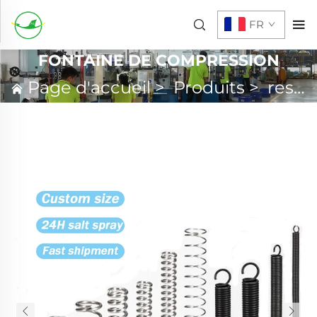
FR
FONTAINE DE COMPRESSION
Page d'accueil
>
Produits
>
ressort personnalisé