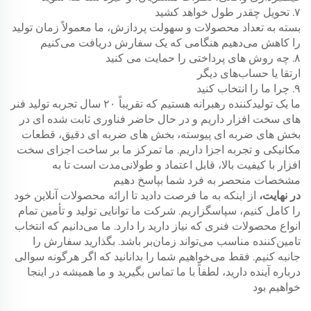
۷. تحویل چقدر طول خواهد کشید
بسته به تعداد محصولات و سهولت پردازش، ما معمولاً زمان تولید
را کاهش می‌دهیم هنگامی که یک سفارش دریافت می‌کنیم
۸. چه روش های پرداختی را حمایت می کنید
ارتقا یا حساب‌های دیگر
۹. چرا ما را انتخاب کنید
ما یک تولیدکننده رهبرانه هستیم که تقریباً ۲۰ سال تجربه تولید فنر
های سخت افزار داریم و در حال حاضر فناوری ثابت شده ای در
بخش های ضربه ای پیوسته، بخش های ضربه ای دقیق، قطعات
مکانیکی و تجربه اجزا داریم. ما تمرکز ما بر ساخت اجزای سخت
افزار با کیفیت بالا، قابل اعتماد و طولانی‌مدت است تا به
مشخصات منحصر به فرد شما بپاسخ دهیم
در نهایت،
از اینکه به ما فرصت دادید تا ارائه محصولات آنلاین خود
را کامل کنیم، سپاسگزاریم. شرکت ما توانایی تولید و تأمین تمام
انواع محصولات فنری که نیاز دارید را دارد. ما می‌دانیم که انتخاب
تامین‌کننده مناسب می‌تواند زمان‌بر باشد. بگذارید سفارش را
جانبه کنیم. فقط می‌خواهیم شما را بدانانید که اگر هرگونه سوالی
درباره آینده دارید، لطفاً با ما تماس بگیرید و ما همیشه در اینجا
خواهیم بود