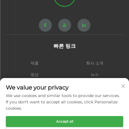
빠른 링크
제품
회사 소개
영상
뉴스
연락처
블로그
We value your privacy
We use cookies and similar tools to provide our services.
If you don't want to accept all cookies, click Personalize
cookies.
구독
Accept all