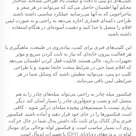
کلیپ‌های دو پینی با دقت و کیفیت بالا طراحی شده‌اند. ساختار
محکم آنها اطمینان حاصل می‌کند که می‌توانند در هر سفر و
ماجراجویی که به آنها می‌رسانید عملکرد مناسبی داشته باشند.
طراحی دکمه‌ای فشاری اجازه می‌دهد به راحتی و به صورت ایمن
اقلام را متصل یا جدا کنید و ذهنیت آسوده‌ای در هنگام استفاده
داشته باشید.
این کلیپ‌های فنری برای کمپ، پیاده‌روی در طبیعت، ماهیگیری یا
هر فعالیت بیرون خانه‌ای که نیاز به ثابت کردن سریع و مؤثر
تجهیزات دارید، عالی هستند. قابلیت قفل کردن اطمینان می‌دهد
که اقلام شما حتی در شرایط سخت جابجا نشوند. و با طراحی
کلیپ دو پینی، می‌توانید مطمئن باشید که وسایل شما در هر
شرایطی ایمن باقی می‌مانند.
فیکسور میله چادر به راحتی می‌تواند میله‌های چادر را به هم
متصل کند و نصب و جمع‌آوری چادر را بسیار آسان کند. دیگر
نیازی نیست با سیستم‌های پیچیده میله‌ای درگیر شوید - کافی
است فیکسورها را در جای خود قرار دهید و آماده باشید. فیکسور
فنری پدال کایاک برای ثابت نگه داشتن پدال شما در حال حرکت
روی آب بسیار مناسب است. و فیکسور لوله توخالی برای مونتاژ
لوله در پروژه‌های دی‌ای‌ای (DIY) یا تعمیرات ایده‌آل است.