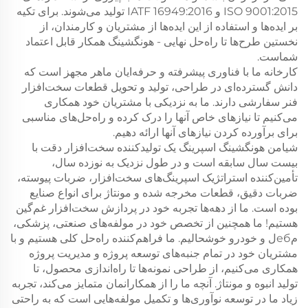
ISO 9001:2015 و IATF 16949:2016 تولید می‌شوند. برای تکیه
بر ایده‌ها و استفاده از این ایده‌ها از مشتریان و کارمندان، از
نخستین طرح‌ها تا راه‌حل نهایی - هونگشینگ همکار قابل اعتماد
شماست.
کارخانه ما با فناوری پیشرفته و حرفه‌ایان ماهر مجهز است که
دانش گسترده‌ای در طراحی، تولید و تحویل قطعات سخت‌افزار
فنر سفارشی دارند. ما به نزدیکی با مشتریان خود همکاری
می‌کنیم تا نیازهای خاص آنها را درک کرده و راه‌حل‌های مناسبی
برای برآورده کردن نیازهای آنها ارائه دهیم.
شیامن هونگشینگ اسپرینگ یک تولیدکننده سخت‌افزار دقت با
بیست سال سابقه است و در طول نزدیک به نوزده سال،
تأمین‌کننده استراتژیک اسپرینگ‌های سخت‌افزار، ضربات پیوسته،
ضربات دقیق، قطعات مخرجه شده و مونتاژ برای انواع صنایع
بوده است. ما از دهه‌ها تجربه خود در پردازش سخت‌افزار غم‌گین
هستیم! ما همچنین از تخصص خود در مولفه‌های صنعتی، پزشکی،
مебل و خودرو خوشحالیم. ما فراهم‌کننده راه‌حل کلی هستیم و با
مشتریان خود در تمام جنبه‌های توسعه پروژه و مدیریت پروژه
همکاری می‌کنیم، از طراحی نمونه‌ها تا راه‌اندازی محصول، تا
تولید انبوه و مونتاژ. آنچه ما را از همکارانمان متمایز می‌کند، تجربه
زیاد ما در توسعه نوآوری‌ها و تکمیل مولفه‌هایی است که به راحتی