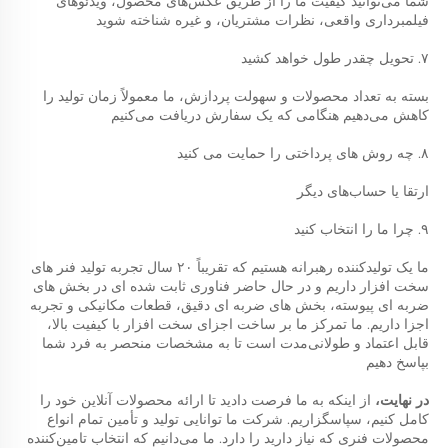
شما می‌توانید کیفیت ما را از طریق عکس‌های محصول، ویدئوهای 
فیلمبرداری واقعی، نظرات مشتریان، و غیره شناخته شوید 
۷. تحویل چقدر طول خواهد کشید 
بسته به تعداد محصولات و سهولت پردازش، ما معمولاً زمان تولید را 
کاهش می‌دهیم هنگامی که یک سفارش دریافت می‌کنیم 
۸. چه روش های پرداختی را حمایت می کنید 
ارتقا یا حساب‌های دیگر 
۹. چرا ما را انتخاب کنید 
ما یک تولیدکننده رهبرانه هستیم که تقریباً ۲۰ سال تجربه تولید فنر های 
سخت افزار داریم و در حال حاضر فناوری ثابت شده ای در بخش های 
ضربه ای پیوسته، بخش های ضربه ای دقیق، قطعات مکانیکی و تجربه 
اجزا داریم. ما تمرکز ما بر ساخت اجزای سخت افزار با کیفیت بالا، 
قابل اعتماد و طولانی‌مدت است تا به مشخصات منحصر به فرد شما 
بپاسخ دهیم 
در نهایت، 
از اینکه به ما فرصت دادید تا ارائه محصولات آنلاین خود را 
کامل کنیم، سپاسگزاریم. شرکت ما توانایی تولید و تأمین تمام انواع 
محصولات فنری که نیاز دارید را دارد. ما می‌دانیم که انتخاب تامین‌کننده 