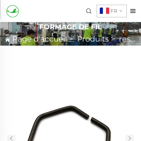
FR
FORMAGE DE FIL
Page d'accueil
>
Produits
>
ressort personnalisé