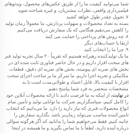
شما می‌توانید کیفیت ما را از طریق عکس‌های محصول، ویدئوهای
فیلمبرداری واقعی، نظرات مشتریان، و غیره شناخته شوید
۷. تحویل چقدر طول خواهد کشید
بسته به تعداد محصولات و سهولت پردازش، ما معمولاً زمان تولید
را کاهش می‌دهیم هنگامی که یک سفارش دریافت می‌کنیم
۸. چه روش های پرداختی را حمایت می کنید
ارتقا یا حساب‌های دیگر
۹. چرا ما را انتخاب کنید
ما یک تولیدکننده رهبرانه هستیم که تقریباً ۲۰ سال تجربه تولید فنر
های سخت افزار داریم و در حال حاضر فناوری ثابت شده ای در
بخش های ضربه ای پیوسته، بخش های ضربه ای دقیق، قطعات
مکانیکی و تجربه اجزا داریم. ما تمرکز ما بر ساخت اجزای سخت
افزار با کیفیت بالا، قابل اعتماد و طولانی‌مدت است تا به
مشخصات منحصر به فرد شما بپاسخ دهیم
در نهایت،
از اینکه به ما فرصت دادید تا ارائه محصولات آنلاین خود
را کامل کنیم، سپاسگزاریم. شرکت ما توانایی تولید و تأمین تمام
انواع محصولات فنری که نیاز دارید را دارد. ما می‌دانیم که انتخاب
تامین‌کننده مناسب می‌تواند زمان‌بر باشد. بگذارید سفارش را
جانبه کنیم. فقط می‌خواهیم شما را بدانانید که اگر هرگونه سوالی
درباره آینده دارید، لطفاً با ما تماس بگیرید و ما همیشه در اینجا