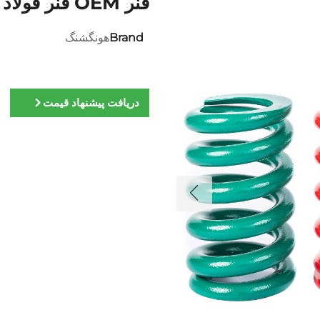
فنر OEM فنر فولاد کربن فولاد فنر مارپیچ فشرده
Brand
هونگشنگ
دریافت پیشنهاد قیمت