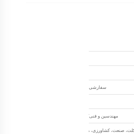
قابل قبول
پیچ‌های فشرده
سفارشی و موجود در انبار
3 تا 7 روز کاری
مهندسین و فنی‌کاران تجربه‌دار؛ کارگران ماهر
عت، کشاورزی، معدن، مебل، آسانسور، غیره