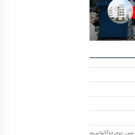
خه‌گالوانیزیشن، پوشش اکسید سیاه، رنگ‌آمیزی، زینک‌پوشش رنگی، زین