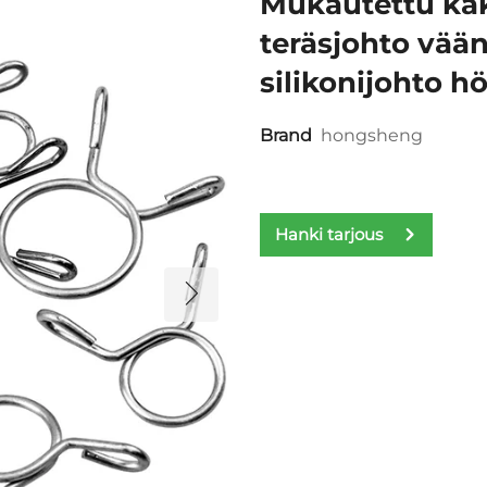
Mukautettu kak
teräsjohto vää
silikonijohto h
Brand
hongsheng
Hanki tarjous