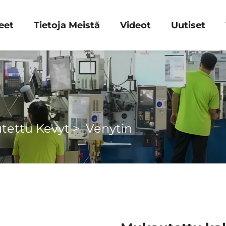
eet
Tietoja Meistä
Videot
Uutiset
tettu Kevyt
>
Venytin