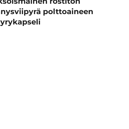
soismainen rostiton
nnysviipyrä polttoaineen
öyrykapseli