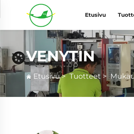
Etusivu
Tuott
VENYTIN
Etusivu
>
Tuotteet
>
Mukau