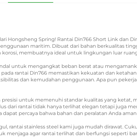
 dari Hongsheng Spring! Rantai Din766 Short Link dan D
 penggunaan maritim. Dibuat dari bahan berkualitas tingg
 korosi, membuatnya ideal untuk lingkungan luar ruang
dal untuk mengangkat beban berat atau mengamankan pe
k pada rantai Din766 memastikan kekuatan dan ketahan
ksibilitas dan kemudahan penggunaan. Apa pun pekerja
an presisi untuk memenuhi standar kualitas yang keta
us dari rantai tidak hanya terlihat elegan tetapi juga 
nda dapat percaya bahwa bahan dan peralatan Anda aman 
, rantai stainless steel kami juga mudah dirawat. Cuku
menjaga agar rantai terlihat dan berfungsi seperti ba