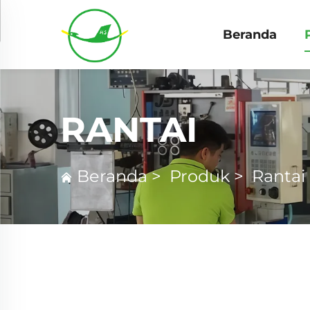
Beranda
RANTAI
Beranda
>
Produk
>
Rantai