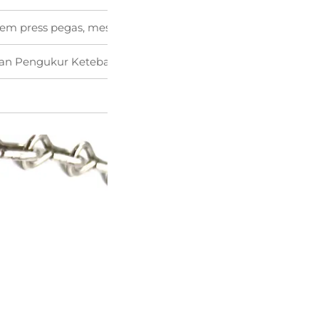
em press pegas, mesin membengkokkan, mesin punching d
 dan Pengukur Ketebalan Lapisan