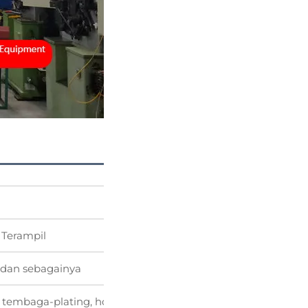
 Terampil
 dan sebagainya
ng, tembaga-plating, hot-dipgalvanizing, lapisan oksida hitam