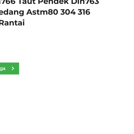
766 Taut Pendek Din763
Sedang Astm80 304 316
 Rantai
rga