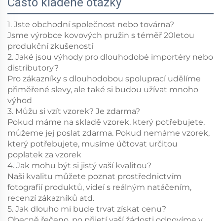
Často kladené otázky
1. Jste obchodní společnost nebo továrna?
Jsme výrobce kovových pružin s téměř 20letou
produkční zkušeností
2. Jaké jsou výhody pro dlouhodobé importéry nebo
distributory?
Pro zákazníky s dlouhodobou spoluprací udělíme
přiměřené slevy, ale také si budou užívat mnoho
výhod
3. Můžu si vzít vzorek? Je zdarma?
Pokud máme na skladě vzorek, který potřebujete,
můžeme jej poslat zdarma. Pokud nemáme vzorek,
který potřebujete, musíme účtovat určitou
poplatek za vzorek
4. Jak mohu být si jistý vaší kvalitou?
Naši kvalitu můžete poznat prostřednictvím
fotografií produktů, videí s reálným natáčením,
recenzí zákazníků atd.
5. Jak dlouho mi bude trvat získat cenu?
Obecně řečeno, po přijetí vaší žádosti odpovíme v