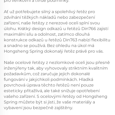
pro venkovní a tvrdé podmínky.
Ať už potřebujete silný a spolehlivý řetěz pro
zdvihání těžkých nákladů nebo zabezpečení
zařízení, naše řetězy z nerezové oceli splní svou
úlohu. Krátký design odkazů u řetězů Din766 zajistí
maximální sílu a odolnost, zatímco dlouhá
konstrukce odkazů u řetězů Din763 nabízí flexibilitu
a snadno se používá. Bez ohledu na úkol má
Hongsheng Spring dokonalý řetěz právě pro vás.
Naše ocelové řetězy z nezlomkové oceli jsou přesně
inženýřeny tak, aby vyhovovaly striktním kvalitním
požadavkům, což zaručuje jejich dokonalé
fungování v jakýchkoli podmínkách. Hladká
povrchová úprava těchto řetězů není pouze
esteticky přitažlivá, ale také snižuje opotřebení
vašeho zařízení. S ocelovými řetězy od Hongsheng
Spring můžete být si jisti, že vaše materiály a
vybavení jsou bezpečně zajištěny.