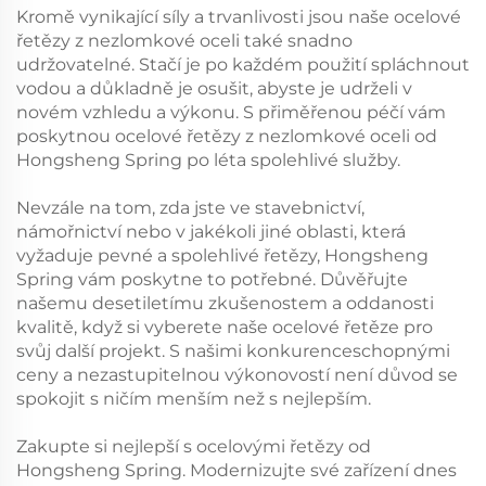
Kromě vynikající síly a trvanlivosti jsou naše ocelové
řetězy z nezlomkové oceli také snadno
udržovatelné. Stačí je po každém použití spláchnout
vodou a důkladně je osušit, abyste je udrželi v
novém vzhledu a výkonu. S přiměřenou péčí vám
poskytnou ocelové řetězy z nezlomkové oceli od
Hongsheng Spring po léta spolehlivé služby.
Nevzále na tom, zda jste ve stavebnictví,
námořnictví nebo v jakékoli jiné oblasti, která
vyžaduje pevné a spolehlivé řetězy, Hongsheng
Spring vám poskytne to potřebné. Důvěřujte
našemu desetiletímu zkušenostem a oddanosti
kvalitě, když si vyberete naše ocelové řetěze pro
svůj další projekt. S našimi konkurenceschopnými
ceny a nezastupitelnou výkonovostí není důvod se
spokojit s ničím menším než s nejlepším.
Zakupte si nejlepší s ocelovými řetězy od
Hongsheng Spring. Modernizujte své zařízení dnes