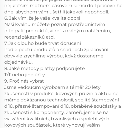
nejkratším možném časovém rámci do 1 pracovního
dne, abychom vám ušetřili jakékoli nepohodlí.
6. Jak vím, že je vaše kvalita dobrá
Naši kvalitu můžete poznat prostřednictvím
fotografií produktů, videí s reálným natáčením,
recenzí zákazníků atd.
7. Jak dlouho bude trvat doručení
Podle počtu produktů a snadnosti zpracování
obvykle zrychlíme výrobu, když dostaneme
objednávku.
8. Jaké metody platby podporujete
T/T nebo jiné účty
9. Proč nás vybrat
Jsme vedoucím výrobcem s téměř 20 lety
zkušeností v produkci kovových pružin a aktuálně
máme dokázanou technologii, spojité štampování
dílů, přesné štampování dílů, obráběné součástky a
zkušenosti s komponenty. Zaměřujeme se na
vytváření kvalitních, trvanlivých a spolehlivých
kovových součástek, které vyhovují vašim