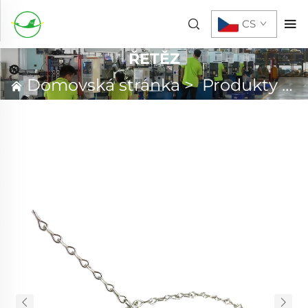
CS
ŘETĚZ
Domovská stránka
>
Produkty
>