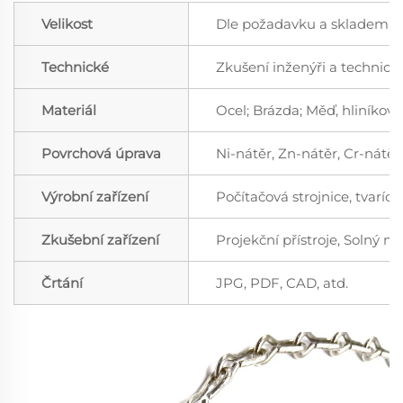
Velikost
Dle požadavku a skladem
Technické
Zkušení inženýři a technici; 
Materiál
Ocel; Brázda; Měď, hliníková s
Povrchová úprava
Ni-nátěr, Zn-nátěr, Cr-nátěr
Výrobní zařízení
Počítačová strojnice, tvarící 
Zkušební zařízení
Projekční přístroje, Solný m
Črtání
JPG, PDF, CAD, atd.