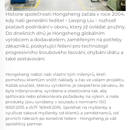
Historie společnosti Hongsheng začala v roce 2004,
kdy naši generální ředitel – Lieqing Liu – rozhodl
postavit podnikání v oboru, který již ovládal: pružiny.
Do dnešních dnů je Hongsheng globálním
výrobcem a dodavatelem, zaměřeným na potřeby
zákazníků, poskytující řešení pro technologii
progresivního šroubového lisování, ohýbání drátu a
také sestavování.
Hongsheng nabízí naši vlastní tým inženýrů, kteří 
pomohou klientům snížit náklady a čas ve vašem projektu. 
Každá součást, kterou vyrobíme, je zaopatřena zárukou, že 
byla inženýrována, vyrobena a otestována tak, aby 
splňovala nebo překonávala požadavky na výkon, a naše 
produkty jsou vyrobeny v souladu s normami ISO 
9001:2015 a IATF 16949:2016. Spoléhat na myšlenky a 
využívat takové myšlenky od klientů a zaměstnanců, od 
prvních nákrech po konečné řešení - Hongsheng je váš 
spolehlivý partner. 