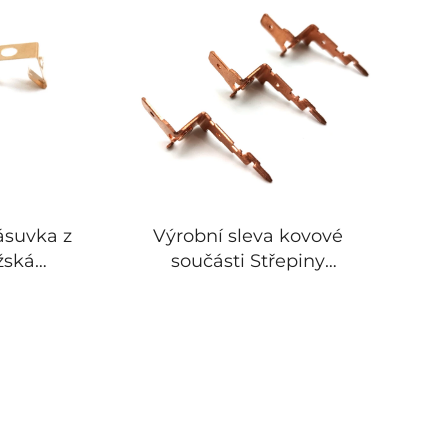
ásuvka z
Výrobní sleva kovové
žská
součásti Střepiny
suvka
Meděné Tlačení
ní části
Součástky