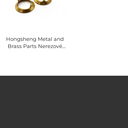
Hongsheng Metal and
Brass Parts Nerezové
Výroba Na Míru
Tlačených Dílů Ze Štěpku