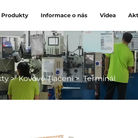
Produkty
Informace o nás
Videa
Akt
kty
>
Kovové Tlačení
>
Terminál