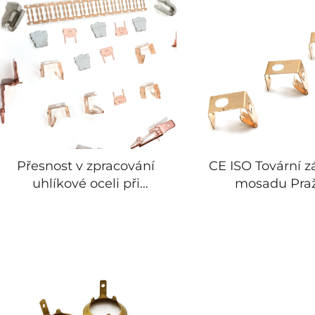
Přesnost v zpracování
CE ISO Tovární z
uhlíkové oceli při
mosadu Pra
vlastním tvarování
elektrická zá
Acessories Tlače