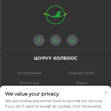
ШУРУУ ХОЛБООС
Бүтээгдэхүүн
Бидний тухай
Бичлэгүүд
Мэдээ
Холбогдох
Блог
We value your privacy
We use cookies and similar tools to provide our services.
If you don't want to accept all cookies, click Personalize