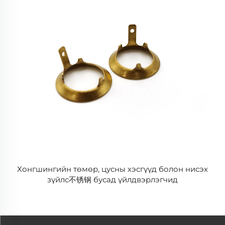
Хонгшингийн төмөр, цусны хэсгүүд болон нисэх
зүйлс不锈钢 бусад үйлдвэрлэгчид