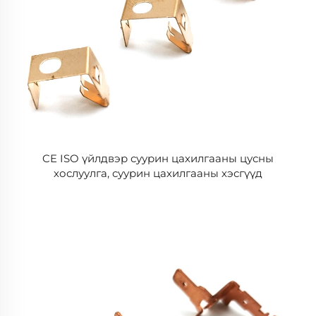
CE ISO үйлдвэр суурин цахилгааны цусны
хослуулга, суурин цахилгааны хэсгүүд