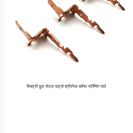
फैक्ट्री छुट मेटल पार्ट्स श्रॅपनेल कॉपर स्टॅम्पिंग पार्ट