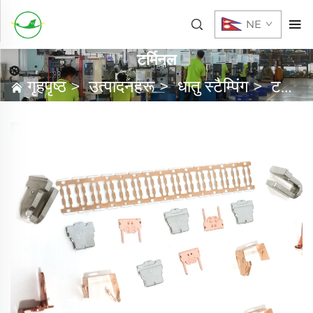
NE
टर्मिनल
गृहपृष्ठ
>
उत्पादनहरू
>
धातु स्टैम्पिंग
>
टर्मिनल