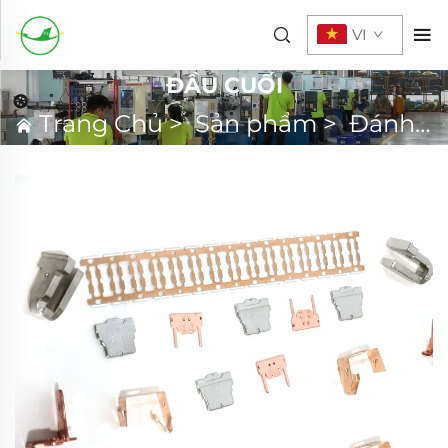
VI
ĐẦU CUỐI
Trang Chủ
>
Sản phẩm
>
Đánh Dấu Kim Loại