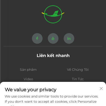
Liên kết nhanh
Sản phẩm
Về Chúng Tôi
Video
Tin Tức
Liên Hệ
Blog
We value your privacy
We use cookies and similar tools to provide our services.
If you don't want to accept all cookies, click Personalize