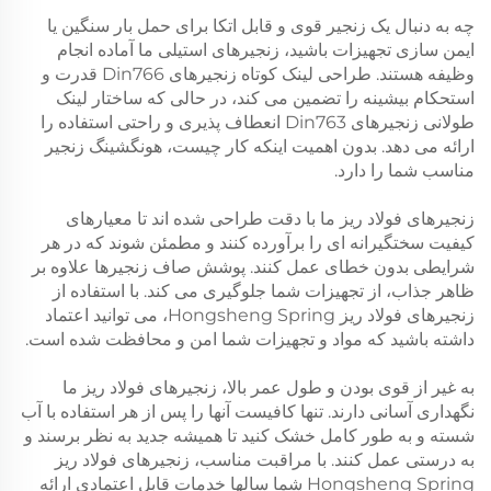
چه به دنبال یک زنجیر قوی و قابل اتکا برای حمل بار سنگین یا
ایمن سازی تجهیزات باشید، زنجیرهای استیلی ما آماده انجام
وظیفه هستند. طراحی لینک کوتاه زنجیرهای Din766 قدرت و
استحکام بیشینه را تضمین می کند، در حالی که ساختار لینک
طولانی زنجیرهای Din763 انعطاف پذیری و راحتی استفاده را
ارائه می دهد. بدون اهمیت اینکه کار چیست، هونگشینگ زنجیر
مناسب شما را دارد.
زنجیرهای فولاد ریز ما با دقت طراحی شده اند تا معیارهای
کیفیت سختگیرانه ای را برآورده کنند و مطمئن شوند که در هر
شرایطی بدون خطای عمل کنند. پوشش صاف زنجیرها علاوه بر
ظاهر جذاب، از تجهیزات شما جلوگیری می کند. با استفاده از
زنجیرهای فولاد ریز Hongsheng Spring، می توانید اعتماد
داشته باشید که مواد و تجهیزات شما امن و محافظت شده است.
به غیر از قوی بودن و طول عمر بالا، زنجیرهای فولاد ریز ما
نگهداری آسانی دارند. تنها کافیست آنها را پس از هر استفاده با آب
شسته و به طور کامل خشک کنید تا همیشه جدید به نظر برسند و
به درستی عمل کنند. با مراقبت مناسب، زنجیرهای فولاد ریز
Hongsheng Spring شما سالها خدمات قابل اعتمادی ارائه