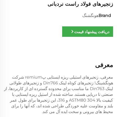
زنجیرهای فولاد راست نردبانی
Brand
هونگشنگ
دریافت پیشنهاد قیمت
معرفی
معرفی، زنجیرهای استیلی ریزه ایستایی پremium شرکت
هونگشینگ! زنجیرهای کوتاه لینک Din766 و زنجیرهای طولانی
لینک Din763 ما مناسب برای محدوده گسترده ای از کاربردها، از
صنعتی تا دریایی هستند. ساخته شده از استیل ریزه ایستایی با
کیفیت بالا ASTM80 304 و 316، این زنجیرها برای طول عمر
بلند و مقاومت علیه خوردگی طراحی شده اند، که آنها را برای
محیط های بیرونی و سخت ایده آل می کند.