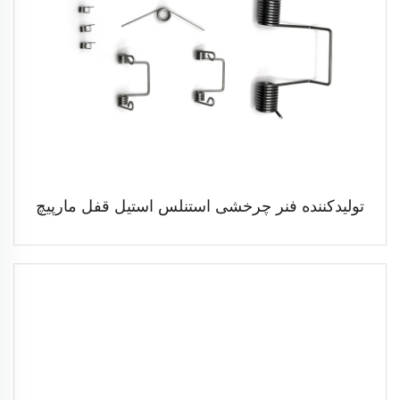
تولیدکننده فنر چرخشی استنلس استیل قفل مارپیچ