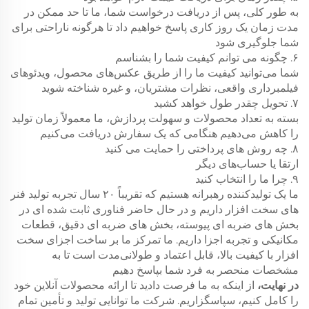
به طور کلی، پس از دریافت درخواست شما، ما تا حد ممکن در
مدت زمان یک روز کاری پاسخ خواهیم داد تا هرگونه ناراحتی برای
شما جلوگیری شود
۶. چگونه می توانم کیفیت شما را بشناسم
شما می‌توانید کیفیت ما را از طریق عکس‌های محصول، ویدئوهای
فیلمبرداری واقعی، نظرات مشتریان، و غیره شناخته شوید
۷. تحویل چقدر طول خواهد کشید
بسته به تعداد محصولات و سهولت پردازش، ما معمولاً زمان تولید
را کاهش می‌دهیم هنگامی که یک سفارش دریافت می‌کنیم
۸. چه روش های پرداختی را حمایت می کنید
ارتقا یا حساب‌های دیگر
۹. چرا ما را انتخاب کنید
ما یک تولیدکننده رهبرانه هستیم که تقریباً ۲۰ سال تجربه تولید فنر
های سخت افزار داریم و در حال حاضر فناوری ثابت شده ای در
بخش های ضربه ای پیوسته، بخش های ضربه ای دقیق، قطعات
مکانیکی و تجربه اجزا داریم. ما تمرکز ما بر ساخت اجزای سخت
افزار با کیفیت بالا، قابل اعتماد و طولانی‌مدت است تا به
مشخصات منحصر به فرد شما بپاسخ دهیم
در نهایت،
از اینکه به ما فرصت دادید تا ارائه محصولات آنلاین خود
را کامل کنیم، سپاسگزاریم. شرکت ما توانایی تولید و تأمین تمام