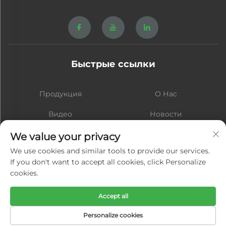
Быстрые ссылки
Продукция
О Нас
Видео
Новости
Контакт
Блог
We value your privacy
We use cookies and similar tools to provide our services.
If you don't want to accept all cookies, click Personalize
cookies.
Подписаться
Accept all
Авторские права © Xiamen Hongsheng Hardware Spring Co., Ltd.
Personalize cookies
Все права защищены -
Политика конфиденциальности