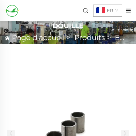
FR
DOUILLE
Page d'accueil
>
Produits
>
Emboutissage métallique