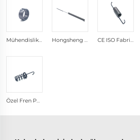
Mühendislik Makinesi İçin Toptan Metal Şaşırma Yatağı Kılıfı
Hongsheng Germe Yayı Tel Tipi Paslanmaz Çelik Yay
CE ISO Fabrika Metal Spiral Küçük Mini Çift Kanca Uzama Yay
Özel Fren Pedalı Yay Karbon Çelik Uzama Geri Dönüş Yayı