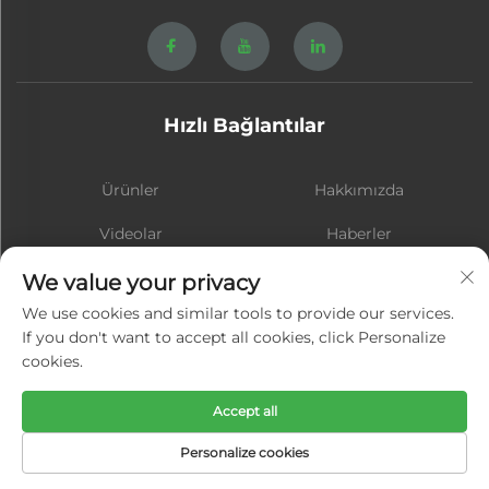
Hızlı Bağlantılar
Ürünler
Hakkımızda
Videolar
Haberler
İletişim
BLOG
We value your privacy
We use cookies and similar tools to provide our services.
If you don't want to accept all cookies, click Personalize
cookies.
Abone Ol
Accept all
Telif Hakkı © Xiamen Hongsheng Hardware Spring Co., Ltd. Tüm
Personalize cookies
Hakları Saklıdır -
Gizlilik Politikası