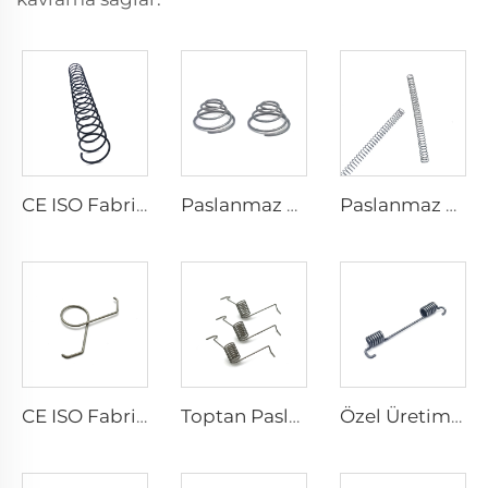
CE ISO Fabrika Karbon Çelik Spiral Bobin Basma Yayları
Paslanmaz Çelik Konik Kule Yay Basma Yay Toptan Satışı
Paslanmaz Çelik Özel Küçük Bobin Basma Yayları Toptan Satışı
CE ISO Fabrika Çelik Yay Formlama Paslanmaz Çelikten İkiz Burulma Yay Klibi
Toptan Paslanmaz Çelik Yay Egzersiz Ekipmanı Burulma Yayı
Özel Üretim Esneme Kapı Döner Çelik Yayı Torsiyon Yay