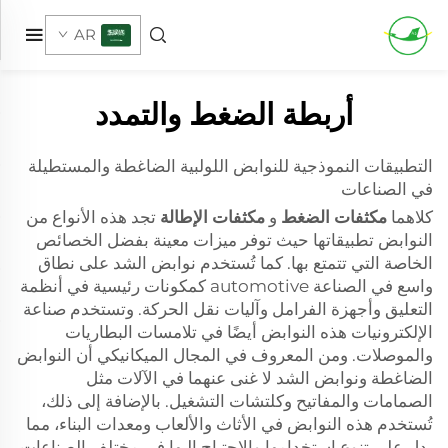
AR
أربطة الضغط والتمدد
التطبيقات النموذجية للنوابض اللولبية الضاغطة والمستطيلة
في الصناعات
كلاهما
مكثفات الضغط
و
مكثفات الإطالة
تجد هذه الأنواع من
النوابض تطبيقاتها حيث توفر ميزات معينة بفضل الخصائص
الخاصة التي تتمتع بها. كما تُستخدم نوابض الشد على نطاق
واسع في الصناعة automotive كمكونات رئيسية في أنظمة
التعليق وأجهزة الفرامل وآليات نقل الحركة. وتستخدم صناعة
الإلكترونيات هذه النوابض أيضًا في تلامسات البطاريات
والموصلات. ومن المعروف في المجال الميكانيكي أن النوابض
الضاغطة ونوابض الشد لا غنى عنهما في الآلات مثل
الصمامات والمفاتيح وكلتشات التشغيل. بالإضافة إلى ذلك،
تُستخدم هذه النوابض في الأثاث والألعاب ومعدات البناء، مما
يدل على تنوع استخدامها والاحتياج إليها في مختلف الصناعات.