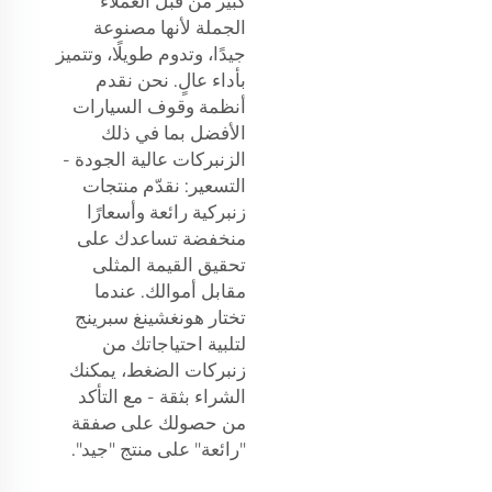
كبير من قبل العملاء
الجملة لأنها مصنوعة
جيدًا، وتدوم طويلًا، وتتميز
بأداء عالٍ. نحن نقدم
أنظمة وقوف السيارات
الأفضل بما في ذلك
الزنبركات عالية الجودة -
التسعير: نقدّم منتجات
زنبركية رائعة وأسعارًا
منخفضة تساعدك على
تحقيق القيمة المثلى
مقابل أموالك. عندما
تختار هونغشينغ سبرينج
لتلبية احتياجاتك من
زنبركات الضغط، يمكنك
الشراء بثقة - مع التأكد
من حصولك على صفقة
"رائعة" على منتج "جيد".