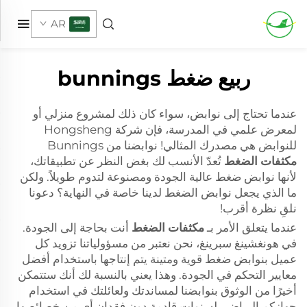
AR
ربيع ضغط bunnings
عندما تحتاج إلى نوابض، سواء كان ذلك لمشروع منزلي أو
لمعرض علمي في المدرسة، فإن شركة Hongsheng
للنوابض هي مصدرك المثالي! نوابضنا من Bunnings
مكثفات الضغط
تُعدّ الأنسب لك بغض النظر عن تطبيقاتك،
لأنها نوابض ضغط عالية الجودة ومصنوعة لتدوم طويلاً. ولكن
ما الذي يجعل نوابض الضغط لدينا خاصة في النهاية؟ دعونا
نلقِ نظرة أقرب!
عندما يتعلق الأمر بـ
مكثفات الضغط
أنت بحاجة إلى الجودة.
في هونغشينغ سبرينغ، نحن نعتبر من مسؤولياتنا تزويد كل
عميل بنوابض ضغط قوية ومتينة يتم إنتاجها باستخدام أفضل
معايير التحكم في الجودة. وهذا يعني بالنسبة لك أنك ستتمكن
أخيرًا من الوثوق بنوابضنا لمساندتك ولعائلتك في استخدام
جهازكم الرياضي لسنوات قادمة دون فقدان أي من خصائصها