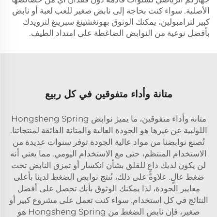
الأصلية. سواء كنت بحاجة إلى نابض صغير للعب لعبة أو نابض
كبير لترامبولين، يمكنك الوثوق بهونغشينغ سبرينغ لتزويدك
بأفضل نوعية من النوابض الضاغطة على امتداد الطيف.
متانة وأداء متفوقين في كل ربيع
متانة وأداء متفوقين، ما يميز نوابض Hongsheng Spring
اللولبية عن غيرها هو الجودة العالية والمتانة الفائقة لمنتجاتنا.
تُصنع نوابضنا من مواد عالية الجودة توفر سنوات عديدة من
الاستخدام المنتظم، حتى مع الاستخدام اليومي. مما يعني أنه
لن يكون لديك داعٍ للقلق بشأن انكسار أو تمزق النابض تحت
ضغط عالٍ. علاوةً على ذلك، نُنتج نوابض الضغط لدينا بأعلى
معايير الجودة، لذا يمكنك الوثوق بأنك تحصل على أفضل
النتائج في كل استخدام. سواء كنت تعمل على مشروع كبير أو
صغير، فإن نابض الضغط من Hongsheng Spring هو