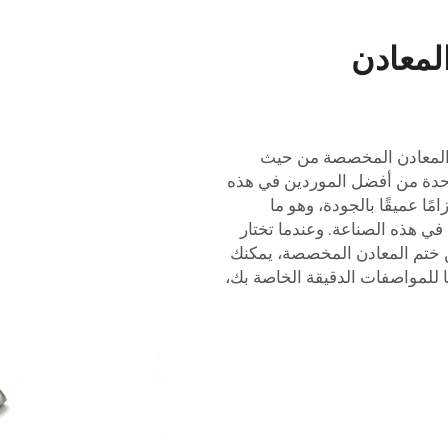
لمعادن
م المعادن المخصصة من حيث
شركة Hongsheng Spring تُعد واحدة من أفضل الموردين في هذه
 وتلتزم شركة Hongsheng Spring التزامًا عميقًا بالجودة، وهو ما
 في هذه الصناعة. وعندما تختار
ية احتياجاتك من ختم المعادن المخصصة، يمكنك
ًا للمواصفات الدقيقة الخاصة بك،