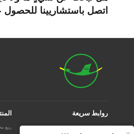
اتصل باستشاريينا للحصول ع
روابط سريعة
المن
المنتجات
من نحن
ربيع 