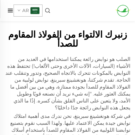
AR
زنبرك الالتواء من الفولاذ المقاوم
للصدأ
الصلب هو نوابض رائعة يمكننا استخدامها في العديد من
الأشياء (السيارات، الآلات الأخرى وحتى الألعاب!) تحتفظ هذه
النوابض بالمكونات تتحرك بالاتجاه الصحيح، وتدور وتنقلب عند
الحاجة. تقدم شركتنا، هونغشينغ سبرينغ، نوابض لولبية من
الفولاذ المقاوم للصدأ بجودة ممتازة، وهي من بين أفضل ما
يمكنك العثور عليه. "إنه شيء نريد أن نصنعه قويًا وطويل
الأمد، ولا يتعين على الناس القلق بشأن كسره. إذًا ما الذي
يجعل هذه النوابض رائجة جدًا داخليًا؟
في شركة هونغشينغ سبرينغ، نحن ندرك مدى أهمية امتلاك
نوابض جيدة يمكن الاعتماد عليها. ولهذا السبب نقوم بتصنيع
نوابضنا اللولبية من الفولاذ المقاوم للصدأ باستخدام أسلاك