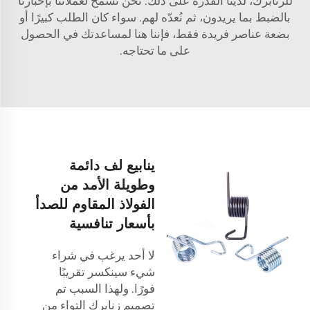
للزنابرك، لدينا القدرة على ذلك. نحن نسمح لعملائنا بإخبارنا
بالضبط بما يريدون، ثم نُعدّه لهم. سواء كان الطلب كبيرًا أو
بضعة عناصر فريدة فقط، فإننا هنا لمساعدتك في الحصول
على ما تحتاجه.
ينابيع لف دائمة
وطويلة الأمد من
الفولاذ المقاوم للصدأ
بأسعار تنافسية
لا أحد يرغب في شراء
شيء سينكسر تقريبًا
فورًا. ولهذا السبب تم
تصميم زنابرك التواء من