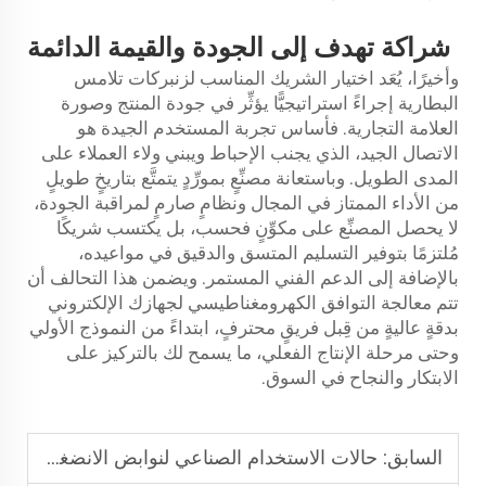
شراكة تهدف إلى الجودة والقيمة الدائمة
وأخيرًا، يُعَد اختيار الشريك المناسب لزنبركات تلامس
البطارية إجراءً استراتيجيًّا يؤثِّر في جودة المنتج وصورة
العلامة التجارية. فأساس تجربة المستخدم الجيدة هو
الاتصال الجيد، الذي يجنب الإحباط ويبني ولاء العملاء على
المدى الطويل. وباستعانة مصنِّعٍ بمورِّدٍ يتمتَّع بتاريخٍ طويلٍ
من الأداء الممتاز في المجال ونظامٍ صارمٍ لمراقبة الجودة،
لا يحصل المصنِّع على مكوِّنٍ فحسب، بل يكتسب شريكًا
مُلتزمًا بتوفير التسليم المتسق والدقيق في مواعيده،
بالإضافة إلى الدعم الفني المستمر. ويضمن هذا التحالف أن
تتم معالجة التوافق الكهرومغناطيسي لجهازك الإلكتروني
بدقةٍ عاليةٍ من قِبل فريقٍ محترفٍ، ابتداءً من النموذج الأولي
وحتى مرحلة الإنتاج الفعلي، ما يسمح لك بالتركيز على
الابتكار والنجاح في السوق.
السابق:
حالات الاستخدام الصناعي لنوابض الانضغاط الثقيلة