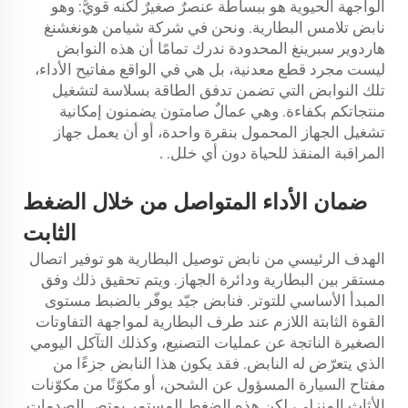
الواجهة الحيوية هو ببساطة عنصرٌ صغيرٌ لكنه قويٌّ: وهو
نابض تلامس البطارية. ونحن في شركة شيامن هونغشنغ
هاردوير سبرينغ المحدودة ندرك تمامًا أن هذه النوابض
ليست مجرد قطع معدنية، بل هي في الواقع مفاتيح الأداء،
تلك النوابض التي تضمن تدفق الطاقة بسلاسة لتشغيل
منتجاتكم بكفاءة. وهي عمالٌ صامتون يضمنون إمكانية
تشغيل الجهاز المحمول بنقرة واحدة، أو أن يعمل جهاز
المراقبة المنقذ للحياة دون أي خلل.
.
ضمان الأداء المتواصل من خلال الضغط
الثابت
الهدف الرئيسي من نابض توصيل البطارية هو توفير اتصال
مستقر بين البطارية ودائرة الجهاز. ويتم تحقيق ذلك وفق
المبدأ الأساسي للتوتر. فنابض جيّد يوفّر بالضبط مستوى
القوة الثابتة اللازم عند طرف البطارية لمواجهة التفاوتات
الصغيرة الناتجة عن عمليات التصنيع، وكذلك التآكل اليومي
الذي يتعرّض له النابض. فقد يكون هذا النابض جزءًا من
مفتاح السيارة المسؤول عن الشحن، أو مكوّنًا من مكوّنات
الأثاث المنزلي، لكن هذه الضغط المستمر يمتص الصدمات