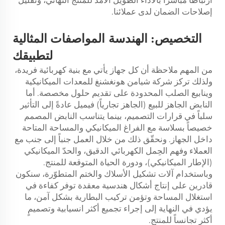
ارتباطًا مباشرًا بالأداء الطويل الأمد للمنتج النهائي، وتقليل
إصلاحات الضمان لدى عملائنا.
الهندسة
التخصيص:
المواصفات المثالية
لتطبيقك
من المهم ملاحظة أن كل جهاز يأتي مع بنية كهربائية فريدة،
ولذلك تركز شركة شيامن هونغشنغ للمعدات الميكانيكية
وينابيع الصلب المحدودة على تقديم حلول مخصصة. أما
النابض الجاهز للبيع (الجاهز تجارياً) فيميل عادةً إلى التأثير
سلباً في قرارات التصميم، بينما يتناسب النابض المصمم
خصيصاً بسلاسة مع الفراغ الميكانيكي والمساحة المتاحة
داخل الجهاز. ونحقّق ذلك من خلال العمل جنباً إلى جنب مع
العملاء وفهم الحِمل الكهربائي الدقيق، والحدّ الميكانيكي
(الإطار الميكانيكي)، ودورة الحياة المتوقعة للمنتج.
وباستخدام آلات تشكيل الأسلاك والختم المتطوّرة، سنكون
قادرين على إنتاج أشكال هندسية معقدة توفر كفاءة في
استغلال المساحة وتؤمن تركيب البطارية بشكل آمن، ما
يؤدي في النهاية إلى إجراء تجميع أكثر انسيابية وتصميمٍ
أكثر تجانساً للمنتج.