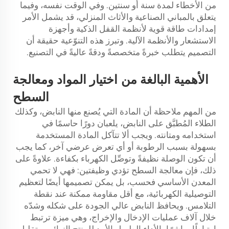
من الأخطاء لمدة سنة أو سنتين. وفي الوقت نفسه، وفيما
يتعلق بالمباني الصناعية والأثاث المنزلي، قد يشمل الأمر
إمدادات طاقة قوية لأنظمة القفل الذكية وأجهزة
الاستشعار والأنظمة الآلية. وتبرز هذه التنوّعية حقيقة أن
التصميم يتطلب خبرةً متخصصةً ودقةً عاليةً في التصنيع.
من
الأهمية البالغة
اختيار المواد ومعالجة
السطح
من المهم ملاحظة أن المادة التي يُصنع منها النابض، وكذلك
الطلاء المُطبَّق على النابض، يلعبان دورًا حاسمًا في
استخدامه ومتانته. ويجب ألا تتآكل المادة المستخدمة
بسهولة بسبب الرطوبة أو أي تعرض عرضي آخر، كما يجب
أن تكون الوصلة نظيفةً وتوصِّل الكهرباء بكفاءة. علاوةً على
ذلك، فإن معالجة السطح تؤدي وظيفتين: فهي لا تحمي
المعدن الأساسي فحسب، بل يمكن تصميمها أيضًا لتعظيم
التوصيلية الكهربائية، مع أقل مقاومة ممكنة عند نقطة
التلامس. ويحافظ النابض عالي الجودة على شكله وشدّه
خلال آلاف عمليات الإدخال والإخراج، وهي ميزة ترتبط