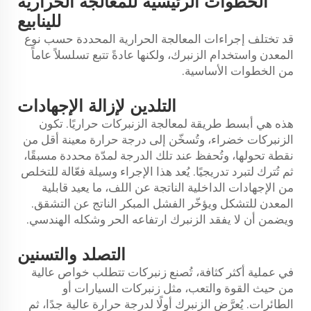
الخطوات الرئيسية للمعالجة الحرارية
للينابيع
قد تختلف إجراءات المعالجة الحرارية المحددة حسب نوع
المعدن واستخدام الزنبرك، ولكنها عادةً تتبع تسلسلاً عاماً
من الخطوات الأساسية.
التلدين لإزالة الإجهادات
هذه هي أبسط طريقة لمعالجة الزنبركات حراريًا. تكون
الزنبركات خضراء، وتُسخّن إلى درجة حرارة معينة أقل من
نقطة تحولها، وتُحفظ عند تلك الدرجة لمدّة محددة مسبقًا،
ثم تُترك لتبرد تدريجيًا. يُعد هذا الإجراء وسيلة فعّالة للتخلص
من الإجهادات الداخلية الناتجة عن اللف، ما يعيد قابلية
المعدن للتشكل ويؤخّر الفشل المبكر الناتج عن التشقق.
ويضمن أن لا يفقد الزنبرك ارتفاعه الحر وشكله الهندسي.
التصلد والتسنين
في عملية أكثر كثافة، تُصنع زنبركات تتطلب خواص عالية
من حيث القوة والتعب، مثل زنبركات السيارات أو
الطائرات. يُعرَّض الزنبرك أولًا لدرجة حرارة عالية جدًا، ثم