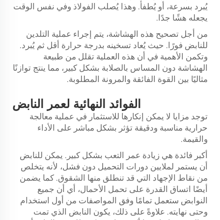
يُبرد بسرعة، أو يُطفأ. وهذا يُصلب الفولاذ وفي نفس الوقت
يجعله هشًا جدًا.
من أجل تصحيح هذه الهشاشة، يتم إجراء عملية التلدين
للنابض فورًا. حيث يُعاد تسخينه بدرجة حرارة أقل ثم يُبرد.
وتكمن الأهمية في أن هذه العملية تقلل من طبيعة
الهشاشة دون المساس بالصلابة بشكل كبير، مما ينتج توازنًا
مثاليًا بين القوة الفائقة والمرونة المطلوبة.
الفوائد النهائية لعمر النابض
توجد مزايا لا يمكن إنكارها للاستثمار في عملية معالجة
حرارية مناسبة ودقيقة تؤثر بشكل مباشر على الأداء
والقيمة.
أكبر فائدة هي زيادة عمر التعب بشكل كبير. يمكن للنابض
أن يستمر لملايين دورات التحميل دون فشل، لأنه يتخلص
من نقاط الإجهاد التي قد تنطلق منها الشقوق. كما يضمن
أيضًا اتساق القدرة على تحمل الأحمال، أي أن جميع
النوابض ستعمل تمامًا وفق المواصفات من أول استخدام
وحتى نهايته. علاوةً على ذلك، يكون النابض الذي تمت