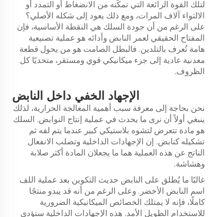
لتلك القوة الرائعة التي تمكّنه من الانضغاط أو التمدد أو
الالتواء آلاف المرات، ومع ذلك يعود إلى شكله الأصلي؟
على الرغم من أن جودة السلك هي النقطة الأساسية، فإن
المفتاح الحقيقي لعمر النابض وأدائه هو عملية تصنيعية
هامة تُعرف بالتلدين. فالبطل الصامت هو من يحول قطعة
معدنية عادية إلى جزء ميكانيكي قوي ومستقر، متحديًا كل
الظروف.
الإجهاد الخفي داخل النابض
نحن بحاجة إلى معرفة سبب أهمية المعالجة الحرارية، لذلك
ينبغي أولاً أن نرى ما يحدث في عملية إنتاج النوابض. السلك
هو مادة تتعرض لتشوه بلاستيكي كبير عندما يتم لفه ثم
تشكيله كنابض. إن الإجهادات الداخلية وتصلب الانفعال
الناتج عن هذه العملية هما ما يجعلان المادة أكثر صلابة
وهشاشة.
غالبًا ما يُطلق على النابض حديث التكوين بعد عملية اللف
اسم النابض الأخضر. وعلى الرغم من أنه قد يبدو منتجًا
كاملًا، فإنه لا يمتلك الخصائص الميكانيكية الضرورية
للاستخدام الطويل الأمد. هذه الإجهادات الداخلية ستؤدي