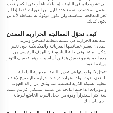
إلى تشوه دائم في النابض، إما بالانحناء أو حتى الكسر تحت
الحمل المخصص له، مع عدد قليل من الدورات فقط إذا لم
يُجرَ المعالجة المناسبة. ولن يكون موثوقًا به ببساطة لأنه لن
يكون كذلك.
كيف تحوّل المعالجة الحرارية المعدن
المعالجة الحرارية هي عملية منظمة لتسخين وتبريد
المعادن لتغيير خصائصها الفيزيائية والميكانيكية دون تغيير
شكل المنتج. وفي حالة الينابيع، فإن الهدف الرئيسي من
هذه العملية هو تحقيق هدفين أساسيين، وهما تخفيف التوتر
وزيادة القوة.
تتمثل تكنولوجيتها في تعديل البنية المجهرية الداخلية
للمعدن. حيث تولد الحرارة درجات حرارة عالية تتيح لإعادة
تنظيم الشبكة الذرية للصلب، مما يؤدي إلى إزالة العيوب
والتوترات الداخلية الناتجة عن عملية التشكيل. ثم يتم تثبيت
بنية أكثر استقراراً وقوة من خلال التبريد الخاضع للرقابة
الذي يلي ذلك.