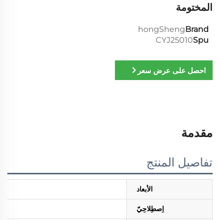
المختومة
hongSheng
Brand
CYJ25010
Spu
احصل على عرض سعر
مقدمة
تفاصيل المنتج
الأبعاد
اِصطِلاحِيّ