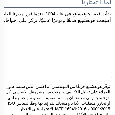
لماذا تختارنا
بدأت قصة هونغشينغ في عام 2004 
أصبحت هونغشينغ صانعًا وموفرًا عالميًا، تركز على احتياجات ال
توفّر هونغشينغ فريقًا من المهندسين الداخليين الذين سيساعدون 
العملاء على تقليل التكاليف والوقت من مشروعك الأساسي. كل 
جزء ننتجه يأتي مع ضمان بأنه تم تصميمه، تصنيعه واختباره لتلبية 
أو تجاوز متطلبات الأداء، ومنتجاتنا يتم إنتاجها وفقًا لمعايير ISO 
9001:2015 و IATF 16949:2016. الاعتماد على الأفكار 
واستخدام هذه الأفكار من العملاء والموظفين، من الرسومات 