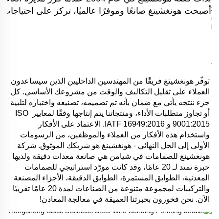
أصبحت هونغشينغ صانعًا وموفرًا عالميًا، تركز على احتياجات ال
توفّر هونغشينغ فريقًا من المهندسين الداخليين الذين سيساعدون 
العملاء على تقليل التكاليف والوقت من مشروعك الأساسي. كل 
جزء ننتجه يأتي مع ضمان بأنه تم تصميمه، تصنيعه واختباره لتلبية 
أو تجاوز متطلبات الأداء، ومنتجاتنا يتم إنتاجها وفقًا لمعايير ISO 
9001:2015 و IATF 16949:2016. الاعتماد على الأفكار 
واستخدام هذه الأفكار من العملاء والموظفين، من الرسومات 
الأولى إلى الحل النهائي - هونغشينغ هو شريكك الموثوق. شركة 
هونغشينغ للصمامات في شيامن هي صانعة معدات دقيقة ولديها 
خبرة تمتد لـ 20 عامًا، وقد كانت مورّد استراتيجي للصمامات 
المعدنية، الطوابق المستمرة، الطوابق الدقيقة، الأجزاء المصنعة 
والتركيبات لمجموعة متنوعة من الصناعات لمدة 20 عامًا تقريبًا 
الآن. نحن فخورون بخبرتنا العميقة في معالجة المعادن! 