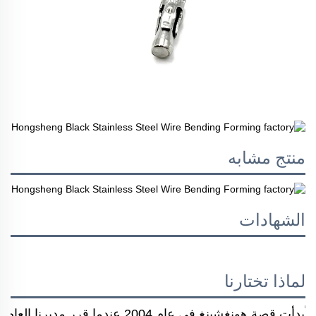
منتج مشابه
الشهادات
لماذا تختارنا
بدأت قصة هونغشينغ في عام 2004 