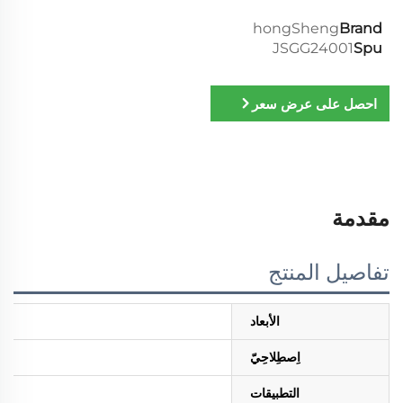
hongSheng
Brand
JSGG24001
Spu
احصل على عرض سعر
مقدمة
تفاصيل المنتج
الأبعاد
اِصطِلاحِيّ
التطبيقات