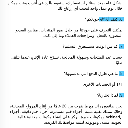
بشكل عام، بعد استلام استفسارك، سنقوم بالرد في أقرب وقت ممكن 
خلال يوم عمل واحد لتجنب أي إزعاج لك 
6. كيف أ确认 جودتكم؟ 
يمكنك التعرف على جودتنا من خلال صور المنتجات، مقاطع الفيديو 
المصورة بالفعل، ومراجعات العملاء وما إلى ذلك. 
7. كم من الوقت سيستغرق التسليم؟ 
حسب عدد المنتجات وسهولة المعالجة، نسرّع عادة الإنتاج عندما نتلقى 
طلبًا 
8. ما هي طرق الدفع التي تدعمونها؟ 
T/T أو الحسابات الأخرى 
9. لماذا تختارنا؟ 
نحن صانعون رائد مع ما يقرب من 20 عامًا من إنتاج المرواح المعدنية، 
وحاليًا نمتلك تقنية مثبتة، أجزاء ختم مستمرة، أجزاء ختم دقيقة، أجزاء 
مachined ومكونات خبرة. نركز على إنشاء مكونات معدنية عالية 
الجودة، متينة، وموثوقة لتلبية مواصفاتك الفريدة. 