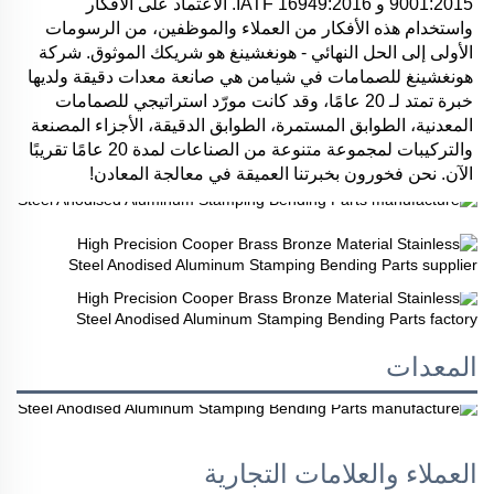
9001:2015 و IATF 16949:2016. الاعتماد على الأفكار 
واستخدام هذه الأفكار من العملاء والموظفين، من الرسومات 
الأولى إلى الحل النهائي - هونغشينغ هو شريكك الموثوق. شركة 
هونغشينغ للصمامات في شيامن هي صانعة معدات دقيقة ولديها 
خبرة تمتد لـ 20 عامًا، وقد كانت مورّد استراتيجي للصمامات 
المعدنية، الطوابق المستمرة، الطوابق الدقيقة، الأجزاء المصنعة 
والتركيبات لمجموعة متنوعة من الصناعات لمدة 20 عامًا تقريبًا 
الآن. نحن فخورون بخبرتنا العميقة في معالجة المعادن! 
المعدات
العملاء والعلامات التجارية