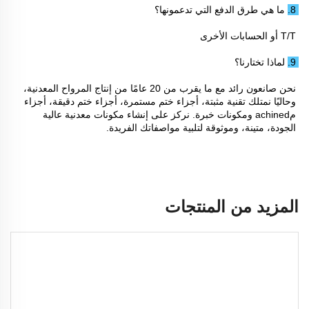
8. ما هي طرق الدفع التي تدعمونها؟ 
T/T أو الحسابات الأخرى 
9. لماذا تختارنا؟ 
نحن صانعون رائد مع ما يقرب من 20 عامًا من إنتاج المرواح المعدنية، 
وحاليًا نمتلك تقنية مثبتة، أجزاء ختم مستمرة، أجزاء ختم دقيقة، أجزاء 
مachined ومكونات خبرة. نركز على إنشاء مكونات معدنية عالية 
الجودة، متينة، وموثوقة لتلبية مواصفاتك الفريدة. 
المزيد من المنتجات