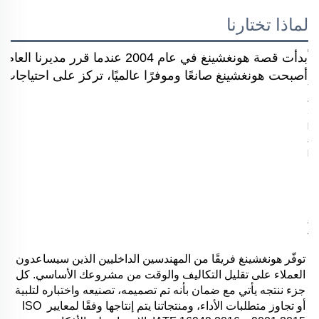
لماذا تختارنا
بدأت قصة هونغشينغ في عام 2004 
أصبحت هونغشينغ صانعًا وموفرًا عالميًا، تركز على احتياجات ال
توفّر هونغشينغ فريقًا من المهندسين الداخليين الذين سيساعدون 
العملاء على تقليل التكاليف والوقت من مشروعك الأساسي. كل 
جزء ننتجه يأتي مع ضمان بأنه تم تصميمه، تصنيعه واختباره لتلبية 
أو تجاوز متطلبات الأداء، ومنتجاتنا يتم إنتاجها وفقًا لمعايير ISO 