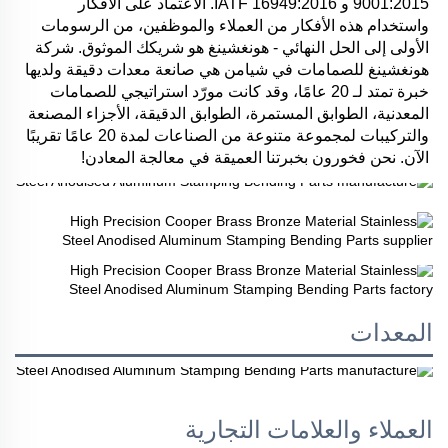
9001:2015 و IATF 16949:2016. الاعتماد على الأفكار 
واستخدام هذه الأفكار من العملاء والموظفين، من الرسومات 
الأولى إلى الحل النهائي - هونغشينغ هو شريكك الموثوق. شركة 
هونغشينغ للصمامات في شيامن هي صانعة معدات دقيقة ولديها 
خبرة تمتد لـ 20 عامًا، وقد كانت مورّد استراتيجي للصمامات 
المعدنية، الطوابق المستمرة، الطوابق الدقيقة، الأجزاء المصنعة 
والتركيبات لمجموعة متنوعة من الصناعات لمدة 20 عامًا تقريبًا 
الآن. نحن فخورون بخبرتنا العميقة في معالجة المعادن! 
المعدات
العملاء والعلامات التجارية