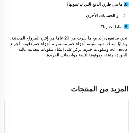
8. ما هي طرق الدفع التي تدعمونها؟ 
T/T أو الحسابات الأخرى 
9. لماذا تختارنا؟ 
نحن صانعون رائد مع ما يقرب من 20 عامًا من إنتاج المرواح المعدنية، 
وحاليًا نمتلك تقنية مثبتة، أجزاء ختم مستمرة، أجزاء ختم دقيقة، أجزاء 
مachined ومكونات خبرة. نركز على إنشاء مكونات معدنية عالية 
الجودة، متينة، وموثوقة لتلبية مواصفاتك الفريدة. 
المزيد من المنتجات