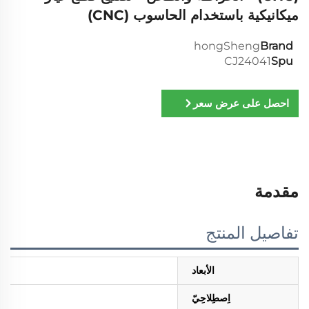
ميكانيكية باستخدام الحاسوب (CNC)
hongSheng
Brand
CJ24041
Spu
احصل على عرض سعر
مقدمة
تفاصيل المنتج
الأبعاد
اِصطِلاحِيّ