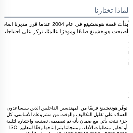
لماذا تختارنا
بدأت قصة هونغشينغ في عام 2004 
أصبحت هونغشينغ صانعًا وموفرًا عالميًا، تركز على احتياجات ال
توفّر هونغشينغ فريقًا من المهندسين الداخليين الذين سيساعدون 
العملاء على تقليل التكاليف والوقت من مشروعك الأساسي. كل 
جزء ننتجه يأتي مع ضمان بأنه تم تصميمه، تصنيعه واختباره لتلبية 
أو تجاوز متطلبات الأداء، ومنتجاتنا يتم إنتاجها وفقًا لمعايير ISO 