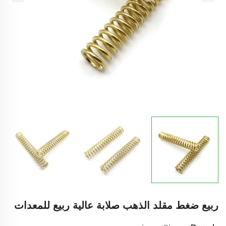
ربيع ضغط مقلد الذهب صلابة عالية ربيع للمعدات