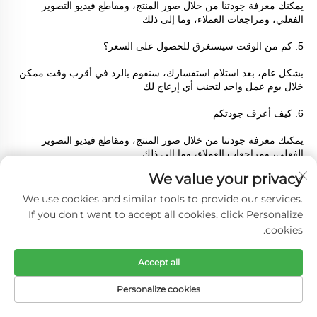
يمكنك معرفة جودتنا من خلال صور المنتج، ومقاطع فيديو التصوير 
الفعلي، ومراجعات العملاء، وما إلى ذلك 
5. كم من الوقت سيستغرق للحصول على السعر؟ 
بشكل عام، بعد استلام استفسارك، سنقوم بالرد في أقرب وقت ممكن 
خلال يوم عمل واحد لتجنب أي إزعاج لك 
6. كيف أعرف جودتكم 
يمكنك معرفة جودتنا من خلال صور المنتج، ومقاطع فيديو التصوير 
الفعلي، ومراجعات العملاء، وما إلى ذلك 
We value your privacy
7. كم من الوقت سيستغرق التسليم 
We use cookies and similar tools to provide our services.
حسب عدد المنتجات وسهولة المعالجة، نسرّع عادة الإنتاج عندما نتلقى 
If you don't want to accept all cookies, click Personalize
طلبًا 
cookies.
8. ما هي طرق الدفع التي تدعمونها 
Accept all
T/T أو الحسابات الأخرى 
Personalize cookies
9. لماذا تختارنا 