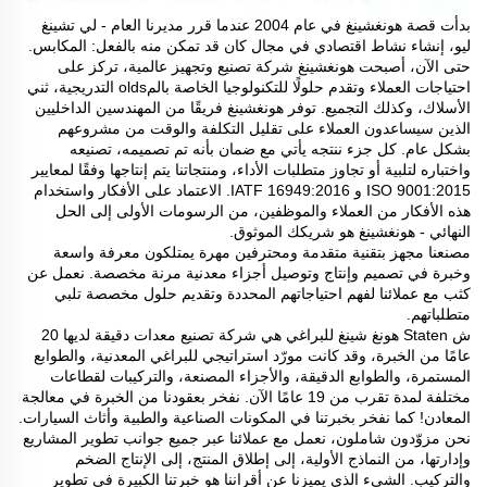
بدأت قصة هونغشينغ في عام 2004 عندما قرر مديرنا العام - لي تشينغ
ليو، إنشاء نشاط اقتصادي في مجال كان قد تمكن منه بالفعل: المكابس.
حتى الآن، أصبحت هونغشينغ شركة تصنيع وتجهيز عالمية، تركز على
احتياجات العملاء وتقدم حلولًا للتكنولوجيا الخاصة بالمolds التدريجية، ثني
الأسلاك، وكذلك التجميع. توفر هونغشينغ فريقًا من المهندسين الداخليين
الذين سيساعدون العملاء على تقليل التكلفة والوقت من مشروعهم
بشكل عام. كل جزء ننتجه يأتي مع ضمان بأنه تم تصميمه، تصنيعه
واختباره لتلبية أو تجاوز متطلبات الأداء، ومنتجاتنا يتم إنتاجها وفقًا لمعايير
ISO 9001:2015 و IATF 16949:2016. الاعتماد على الأفكار واستخدام
هذه الأفكار من العملاء والموظفين، من الرسومات الأولى إلى الحل
النهائي - هونغشينغ هو شريكك الموثوق.
مصنعنا مجهز بتقنية متقدمة ومحترفين مهرة يمتلكون معرفة واسعة
وخبرة في تصميم وإنتاج وتوصيل أجزاء معدنية مرنة مخصصة. نعمل عن
كثب مع عملائنا لفهم احتياجاتهم المحددة وتقديم حلول مخصصة تلبي
متطلباتهم.
ش Staten هونغ شينغ للبراغي هي شركة تصنيع معدات دقيقة لديها 20
عامًا من الخبرة، وقد كانت مورّد استراتيجي للبراغي المعدنية، والطوابع
المستمرة، والطوابع الدقيقة، والأجزاء المصنعة، والتركيبات لقطاعات
مختلفة لمدة تقرب من 19 عامًا الآن. نفخر بعقودنا من الخبرة في معالجة
المعادن! كما نفخر بخبرتنا في المكونات الصناعية والطبية وأثاث السيارات.
نحن مزوّدون شاملون، نعمل مع عملائنا عبر جميع جوانب تطوير المشاريع
وإدارتها، من النماذج الأولية، إلى إطلاق المنتج، إلى الإنتاج الضخم
والتركيب. الشيء الذي يميزنا عن أقراننا هو خبرتنا الكبيرة في تطوير