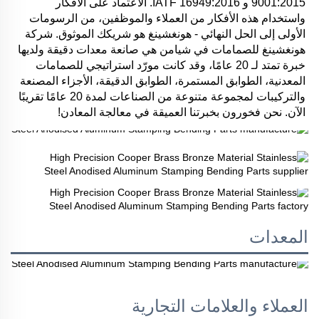
9001:2015 و IATF 16949:2016. الاعتماد على الأفكار 
واستخدام هذه الأفكار من العملاء والموظفين، من الرسومات 
الأولى إلى الحل النهائي - هونغشينغ هو شريكك الموثوق. شركة 
هونغشينغ للصمامات في شيامن هي صانعة معدات دقيقة ولديها 
خبرة تمتد لـ 20 عامًا، وقد كانت مورّد استراتيجي للصمامات 
المعدنية، الطوابق المستمرة، الطوابق الدقيقة، الأجزاء المصنعة 
والتركيبات لمجموعة متنوعة من الصناعات لمدة 20 عامًا تقريبًا 
الآن. نحن فخورون بخبرتنا العميقة في معالجة المعادن! 
المعدات
العملاء والعلامات التجارية