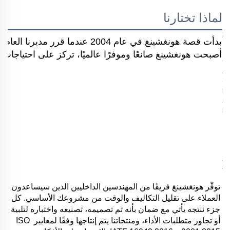
لماذا تختارنا
بدأت قصة هونغشينغ في عام 2004 
أصبحت هونغشينغ صانعًا وموفرًا عالميًا، تركز على احتياجات ال
توفّر هونغشينغ فريقًا من المهندسين الداخليين الذين سيساعدون 
العملاء على تقليل التكاليف والوقت من مشروعك الأساسي. كل 
جزء ننتجه يأتي مع ضمان بأنه تم تصميمه، تصنيعه واختباره لتلبية 
أو تجاوز متطلبات الأداء، ومنتجاتنا يتم إنتاجها وفقًا لمعايير ISO 