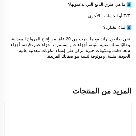
8. ما هي طرق الدفع التي تدعمونها؟ 
T/T أو الحسابات الأخرى 
9. لماذا تختارنا؟ 
نحن صانعون رائد مع ما يقرب من 20 عامًا من إنتاج المرواح المعدنية، 
وحاليًا نمتلك تقنية مثبتة، أجزاء ختم مستمرة، أجزاء ختم دقيقة، أجزاء 
مachined ومكونات خبرة. نركز على إنشاء مكونات معدنية عالية 
الجودة، متينة، وموثوقة لتلبية مواصفاتك الفريدة. 
المزيد من المنتجات