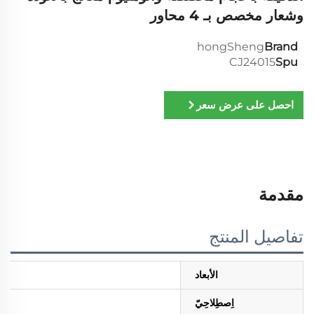
وشعار مخصص بـ 4 محاور
hongSheng
Brand
CJ24015
Spu
احصل على عرض سعر
مقدمة
تفاصيل المنتج
الأبعاد
اِصطِلاحِيّ