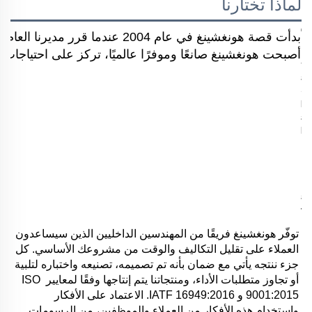
لماذا تختارنا
بدأت قصة هونغشينغ في عام 2004 
أصبحت هونغشينغ صانعًا وموفرًا عالميًا، تركز على احتياجات ال
توفّر هونغشينغ فريقًا من المهندسين الداخليين الذين سيساعدون 
العملاء على تقليل التكاليف والوقت من مشروعك الأساسي. كل 
جزء ننتجه يأتي مع ضمان بأنه تم تصميمه، تصنيعه واختباره لتلبية 
أو تجاوز متطلبات الأداء، ومنتجاتنا يتم إنتاجها وفقًا لمعايير ISO 
9001:2015 و IATF 16949:2016. الاعتماد على الأفكار 
واستخدام هذه الأفكار من العملاء والموظفين، من الرسومات 