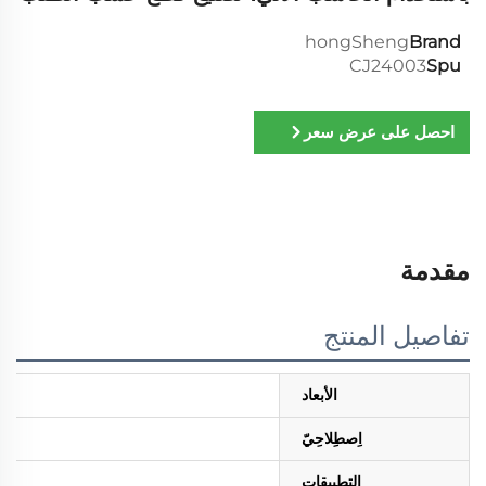
hongSheng
Brand
CJ24003
Spu
احصل على عرض سعر
مقدمة
تفاصيل المنتج
الأبعاد
اِصطِلاحِيّ
التطبيقات