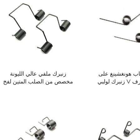
ب هونغشينغ على
زنبرك ملفي عالي الليونة
شكل حرف V زنبرك لولبي
مخصص من الصلب المتين لفخ
دات الزراعة
الفئران