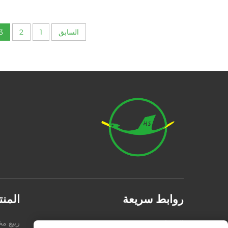
السابق
1
2
3
روابط سريعة
المن
المنتجات
من نحن
ربيع 