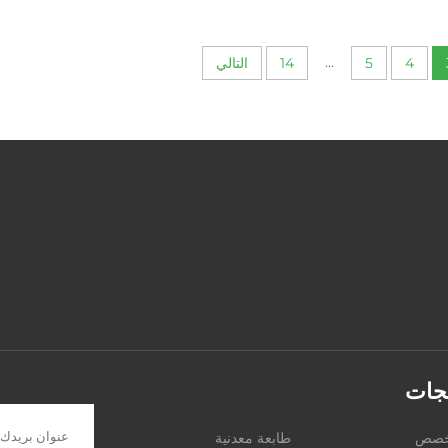
...
4
5
14
التالي
تجات
مخصص
طابعة معدنية