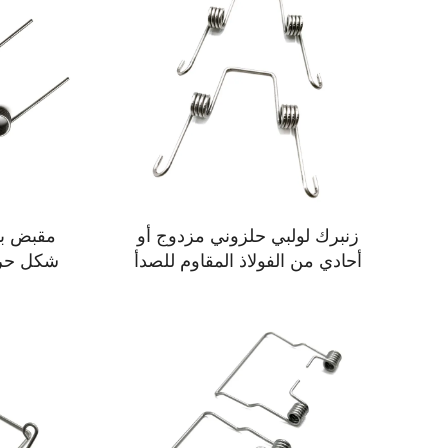
زنبرك لولبي حلزوني مزدوج أو
مقبض با
أحادي من الفولاذ المقاوم للصدأ
هونغشينغ
لمع