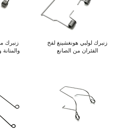
زنبرك لولبي هونغشينغ لفخ
زنبرك مز
الفئران من الصانع
والمتانة 
فو