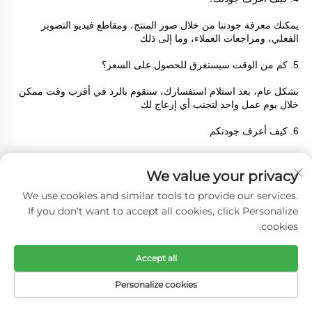
يمكنك معرفة جودتنا من خلال صور المنتج، ومقاطع فيديو التصوير 
الفعلي، ومراجعات العملاء، وما إلى ذلك 
5. كم من الوقت سيستغرق للحصول على السعر؟ 
بشكل عام، بعد استلام استفسارك، سنقوم بالرد في أقرب وقت ممكن 
خلال يوم عمل واحد لتجنب أي إزعاج لك 
6. كيف أعرف جودتكم 
يمكنك معرفة جودتنا من خلال صور المنتج، ومقاطع فيديو التصوير 
الفعلي، ومراجعات العملاء، وما إلى ذلك 
We value your privacy
We use cookies and similar tools to provide our services.
7. كم من الوقت سيستغرق التسليم 
If you don't want to accept all cookies, click Personalize
حسب عدد المنتجات وسهولة المعالجة، نسرّع عادة الإنتاج عندما نتلقى 
cookies.
طلبًا 
Accept all
8. ما هي طرق الدفع التي تدعمونها 
Personalize cookies
T/T أو الحسابات الأخرى 