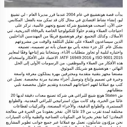
بدأت قصة هونغشينغ في عام 2004 عندما قرر مديرنا العام - لي تشينغ
ليو، إنشاء نشاط اقتصادي في مجال كان قد تمكن منه بالفعل: المكابس.
حتى الآن، أصبحت هونغشينغ شركة تصنيع وتجهيز عالمية، تركز على
احتياجات العملاء وتقدم حلولًا للتكنولوجيا الخاصة بالمolds التدريجية، ثني
الأسلاك، وكذلك التجميع. توفر هونغشينغ فريقًا من المهندسين الداخليين
الذين سيساعدون العملاء على تقليل التكلفة والوقت من مشروعهم
بشكل عام. كل جزء ننتجه يأتي مع ضمان بأنه تم تصميمه، تصنيعه
واختباره لتلبية أو تجاوز متطلبات الأداء، ومنتجاتنا يتم إنتاجها وفقًا لمعايير
ISO 9001:2015 و IATF 16949:2016. الاعتماد على الأفكار واستخدام
هذه الأفكار من العملاء والموظفين، من الرسومات الأولى إلى الحل
النهائي - هونغشينغ هو شريكك الموثوق.
مصنعنا مجهز بتقنية متقدمة ومحترفين مهرة يمتلكون معرفة واسعة
وخبرة في تصميم وإنتاج وتوصيل أجزاء معدنية مرنة مخصصة. نعمل عن
كثب مع عملائنا لفهم احتياجاتهم المحددة وتقديم حلول مخصصة تلبي
متطلباتهم.
ش Staten هونغ شينغ للبراغي هي شركة تصنيع معدات دقيقة لديها 20
عامًا من الخبرة، وقد كانت مورّد استراتيجي للبراغي المعدنية، والطوابع
المستمرة، والطوابع الدقيقة، والأجزاء المصنعة، والتركيبات لقطاعات
مختلفة لمدة تقرب من 19 عامًا الآن. نفخر بعقودنا من الخبرة في معالجة
المعادن! كما نفخر بخبرتنا في المكونات الصناعية والطبية وأثاث السيارات.
نحن مزوّدون شاملون، نعمل مع عملائنا عبر جميع جوانب تطوير المشاريع