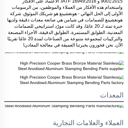
9001:2015 و IATF 16949:2016. الاعتماد على الأفكار 
واستخدام هذه الأفكار من العملاء والموظفين، من الرسومات 
الأولى إلى الحل النهائي - هونغشينغ هو شريكك الموثوق. شركة 
هونغشينغ للصمامات في شيامن هي صانعة معدات دقيقة ولديها 
خبرة تمتد لـ 20 عامًا، وقد كانت مورّد استراتيجي للصمامات 
المعدنية، الطوابق المستمرة، الطوابق الدقيقة، الأجزاء المصنعة 
والتركيبات لمجموعة متنوعة من الصناعات لمدة 20 عامًا تقريبًا 
الآن. نحن فخورون بخبرتنا العميقة في معالجة المعادن! 
المعدات
العملاء والعلامات التجارية