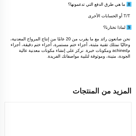
8. ما هي طرق الدفع التي تدعمونها؟ 
T/T أو الحسابات الأخرى 
9. لماذا تختارنا؟ 
نحن صانعون رائد مع ما يقرب من 20 عامًا من إنتاج المرواح المعدنية، 
وحاليًا نمتلك تقنية مثبتة، أجزاء ختم مستمرة، أجزاء ختم دقيقة، أجزاء 
مachined ومكونات خبرة. نركز على إنشاء مكونات معدنية عالية 
الجودة، متينة، وموثوقة لتلبية مواصفاتك الفريدة. 
المزيد من المنتجات