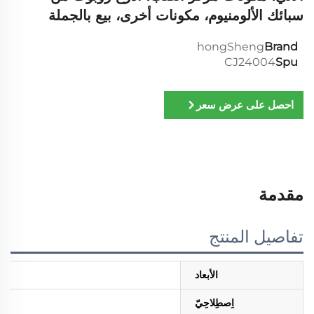
سبائك الألومنيوم، مكونات أخرى، بيع بالجملة
hongSheng
Brand
CJ24004
Spu
احصل على عرض سعر
مقدمة
تفاصيل المنتج
الأبعاد
اِصطِلاحِيّ