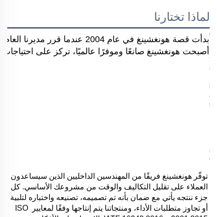
لماذا تختارنا
بدأت قصة هونغشينغ في عام 2004 
أصبحت هونغشينغ صانعًا وموفرًا عالميًا، تركز على احتياجات ال
توفّر هونغشينغ فريقًا من المهندسين الداخليين الذين سيساعدون 
العملاء على تقليل التكاليف والوقت من مشروعك الأساسي. كل 
جزء ننتجه يأتي مع ضمان بأنه تم تصميمه، تصنيعه واختباره لتلبية 
أو تجاوز متطلبات الأداء، ومنتجاتنا يتم إنتاجها وفقًا لمعايير ISO 