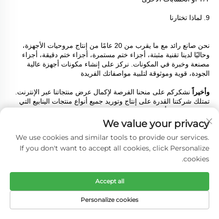
9. لماذا تختارنا 
نحن صانع رائد مع ما يقرب من 20 عامًا من إنتاج مروحيات الأجهزة، 
وحاليًا لدينا تقنية مثبتة، أجزاء ختم مستمرة، أجزاء ختم دقيقة، أجزاء 
مصنعة وخبرة في المكونات. نركز على إنشاء مكونات أجهزة عالية 
الجودة، قوية وموثوقة لتلبية مواصفاتك الفريدة 
وأخيراً 
نشكركم على منحنا الفرصة لإكمال عرض منتجاتنا عبر الإنترنت. 
تمتلك شركتنا القدرة على إنتاج وتوريد جميع أنواع منتجات الينابيع التي 
تحتاجونها. نعلم أن اختيار المورد المناسب قد يستهلك الكثير من الوقت. 
دعونا نضع الأمر جانباً. نحن نريد فقط أن تعرفوا أنه إذا كان لديكم أي 
We value your privacy
أسئلة عن المستقبل، يرجى التواصل معنا وسنكون دائمًا هنا. 
We use cookies and similar tools to provide our services.
If you don't want to accept all cookies, click Personalize
cookies.
المزيد من المنتجات
Accept all
Personalize cookies