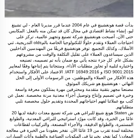
بدأت قصة هونغشينغ في عام 2004 عندما قرر مديرنا العام - لي تشينغ
ليو، إنشاء نشاط اقتصادي في مجال كان قد تمكن منه بالفعل: المكابس.
حتى الآن، أصبحت هونغشينغ شركة تصنيع وتجهيز عالمية، تركز على
احتياجات العملاء وتقدم حلولًا للتكنولوجيا الخاصة بالمolds التدريجية، ثني
الأسلاك، وكذلك التجميع. توفر هونغشينغ فريقًا من المهندسين الداخليين
الذين سيساعدون العملاء على تقليل التكلفة والوقت من مشروعهم
بشكل عام. كل جزء ننتجه يأتي مع ضمان بأنه تم تصميمه، تصنيعه
واختباره لتلبية أو تجاوز متطلبات الأداء، ومنتجاتنا يتم إنتاجها وفقًا لمعايير
ISO 9001:2015 و IATF 16949:2016. الاعتماد على الأفكار واستخدام
هذه الأفكار من العملاء والموظفين، من الرسومات الأولى إلى الحل
النهائي - هونغشينغ هو شريكك الموثوق.
مصنعنا مجهز بتقنية متقدمة ومحترفين مهرة يمتلكون معرفة واسعة
وخبرة في تصميم وإنتاج وتوصيل أجزاء معدنية مرنة مخصصة. نعمل عن
كثب مع عملائنا لفهم احتياجاتهم المحددة وتقديم حلول مخصصة تلبي
متطلباتهم.
ش Staten هونغ شينغ للبراغي هي شركة تصنيع معدات دقيقة لديها 20
عامًا من الخبرة، وقد كانت مورّد استراتيجي للبراغي المعدنية، والطوابع
المستمرة، والطوابع الدقيقة، والأجزاء المصنعة، والتركيبات لقطاعات
مختلفة لمدة تقرب من 19 عامًا الآن. نفخر بعقودنا من الخبرة في معالجة
المعادن! كما نفخر بخبرتنا في المكونات الصناعية والطبية وأثاث السيارات.