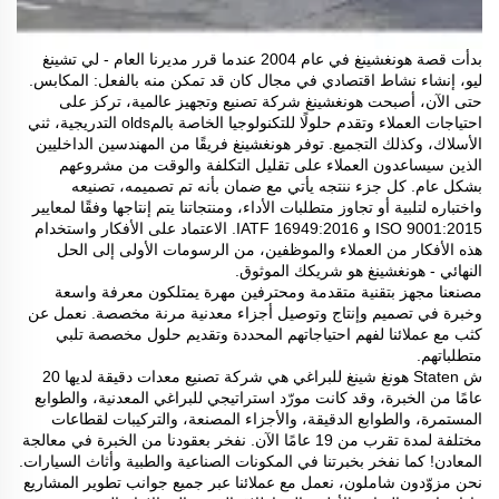
بدأت قصة هونغشينغ في عام 2004 عندما قرر مديرنا العام - لي تشينغ
ليو، إنشاء نشاط اقتصادي في مجال كان قد تمكن منه بالفعل: المكابس.
حتى الآن، أصبحت هونغشينغ شركة تصنيع وتجهيز عالمية، تركز على
احتياجات العملاء وتقدم حلولًا للتكنولوجيا الخاصة بالمolds التدريجية، ثني
الأسلاك، وكذلك التجميع. توفر هونغشينغ فريقًا من المهندسين الداخليين
الذين سيساعدون العملاء على تقليل التكلفة والوقت من مشروعهم
بشكل عام. كل جزء ننتجه يأتي مع ضمان بأنه تم تصميمه، تصنيعه
واختباره لتلبية أو تجاوز متطلبات الأداء، ومنتجاتنا يتم إنتاجها وفقًا لمعايير
ISO 9001:2015 و IATF 16949:2016. الاعتماد على الأفكار واستخدام
هذه الأفكار من العملاء والموظفين، من الرسومات الأولى إلى الحل
النهائي - هونغشينغ هو شريكك الموثوق.
مصنعنا مجهز بتقنية متقدمة ومحترفين مهرة يمتلكون معرفة واسعة
وخبرة في تصميم وإنتاج وتوصيل أجزاء معدنية مرنة مخصصة. نعمل عن
كثب مع عملائنا لفهم احتياجاتهم المحددة وتقديم حلول مخصصة تلبي
متطلباتهم.
ش Staten هونغ شينغ للبراغي هي شركة تصنيع معدات دقيقة لديها 20
عامًا من الخبرة، وقد كانت مورّد استراتيجي للبراغي المعدنية، والطوابع
المستمرة، والطوابع الدقيقة، والأجزاء المصنعة، والتركيبات لقطاعات
مختلفة لمدة تقرب من 19 عامًا الآن. نفخر بعقودنا من الخبرة في معالجة
المعادن! كما نفخر بخبرتنا في المكونات الصناعية والطبية وأثاث السيارات.
نحن مزوّدون شاملون، نعمل مع عملائنا عبر جميع جوانب تطوير المشاريع