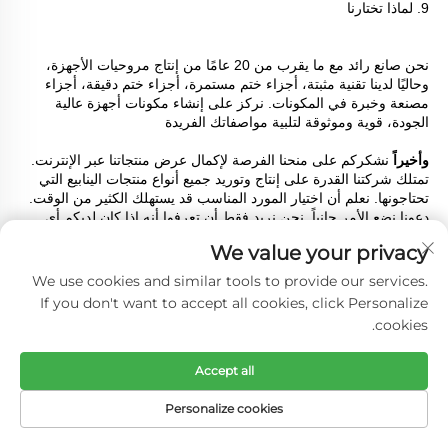
9. لماذا تختارنا 
نحن صانع رائد مع ما يقرب من 20 عامًا من إنتاج مروحيات الأجهزة، 
وحاليًا لدينا تقنية مثبتة، أجزاء ختم مستمرة، أجزاء ختم دقيقة، أجزاء 
مصنعة وخبرة في المكونات. نركز على إنشاء مكونات أجهزة عالية 
الجودة، قوية وموثوقة لتلبية مواصفاتك الفريدة 
وأخيراً 
نشكركم على منحنا الفرصة لإكمال عرض منتجاتنا عبر الإنترنت. 
تمتلك شركتنا القدرة على إنتاج وتوريد جميع أنواع منتجات الينابيع التي 
تحتاجونها. نعلم أن اختيار المورد المناسب قد يستهلك الكثير من الوقت. 
دعونا نضع الأمر جانباً. نحن نريد فقط أن تعرفوا أنه إذا كان لديكم أي 
أسئلة عن المستقبل، يرجى التواصل معنا وسنكون دائمًا هنا. 
We value your privacy
We use cookies and similar tools to provide our services.
If you don't want to accept all cookies, click Personalize
cookies.
المزيد من المنتجات
Accept all
Personalize cookies