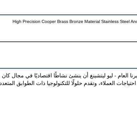
في عام 2004 عندما قرر مديرنا العام - ليو ليتشينغ أن ينشئ نشاطًا اقتصاديًا 
حتياجات العملاء، وتقدم حلولًا للتكنولوجيا ذات الطوابق المتعدد