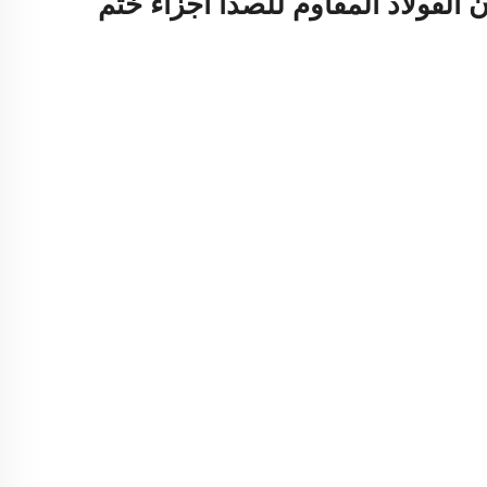
الفولاذ المقاوم للصدأ أجزاء ختم