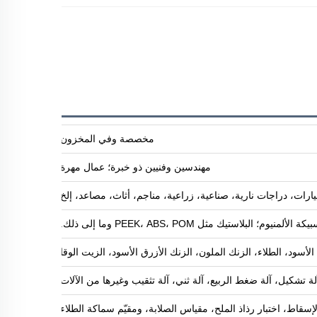
مخصصة وفي المخزون
مهندسين وفنيين ذو خبرة؛ عمال مهرة
ارات، دراجات نارية، صناعية، زراعية، مناجم، أثاث، مصاعد، إلخ
البلاستيك مثل PEEK، ABS، POM وما إلى ذلك.
ود، الطلاء، الزنك الملون، الزنك الأزرق الأسود، الزيت الوقائي ضد الصدأ، طلاء 
آلة تشكيل، آلة ضغط الربيع، آلة ثني، آلة تثقيب وغيرها من الآلات
لإسقاط، اختبار رذاذ الملح، مقياس الصلابة، ومقيّم سماكة الطلاء