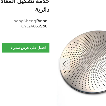
خدمة تشكيل المعادن 
دائرية
hongSheng
Brand
CYJ24033
Spu
احصل على عرض سعر