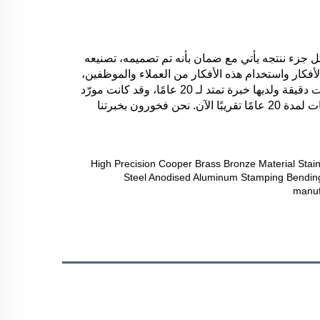
توفّر هونغشينغ فريقًا من المهندسين الداخليين الذين سيساعدون العملاء على تقليل التكاليف والوقت من مشروعك الأساسي. كل جزء ننتجه يأتي مع ضمان بأنه تم تصميمه، تصنيعه 
واختباره لتلبية أو تجاوز متطلبات الأداء، ومنتجاتنا يتم إنتاجها وفقًا لمعايير ISO 9001:2015 و IATF 16949:2016. الاعتماد على الأفكار واستخدام هذه الأفكار من العملاء والموظفين، 
من الرسومات الأولى إلى الحل النهائي - هونغشينغ هو شريكك الموثوق. شركة هونغشينغ للصمامات في شيامن هي صانعة معدات دقيقة ولديها خبرة تمتد لـ 20 عامًا، وقد كانت مورّد 
استراتيجي للصمامات المعدنية، الطوابق المستمرة، الطوابق الدقيقة، الأجزاء المصنعة والتركيبات لمجموعة متنوعة من الصناعات لمدة 20 عامًا تقريبًا الآن. نحن فخورون بخبرتنا 