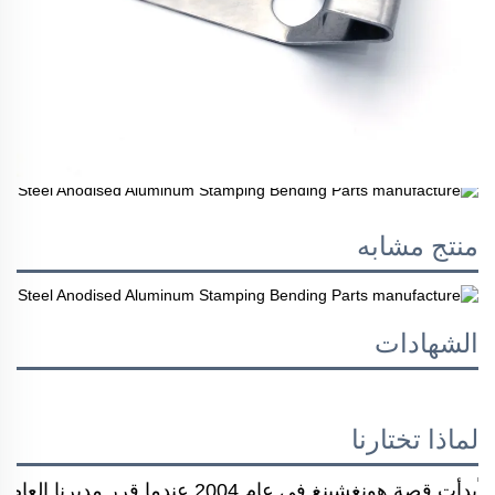
منتج مشابه
الشهادات
لماذا تختارنا
بدأت قصة هونغشينغ في عام 2004 