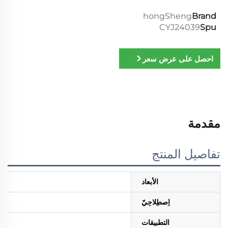
hongSheng
Brand
CYJ24039
Spu
احصل على عرض سعر
مقدمة
تفاصيل المنتج
الأبعاد
اِصطِلاحِيّ
التطبيقات