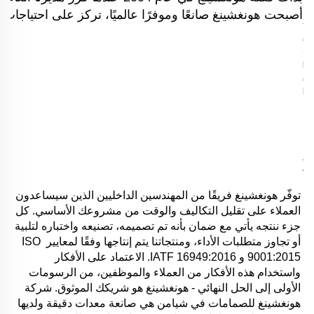
أصبحت هونغشينغ صانعًا وموفرًا عالميًا، تركز على احتياجات ال
توفّر هونغشينغ فريقًا من المهندسين الداخليين الذين سيساعدون 
العملاء على تقليل التكاليف والوقت من مشروعك الأساسي. كل 
جزء ننتجه يأتي مع ضمان بأنه تم تصميمه، تصنيعه واختباره لتلبية 
أو تجاوز متطلبات الأداء، ومنتجاتنا يتم إنتاجها وفقًا لمعايير ISO 
9001:2015 و IATF 16949:2016. الاعتماد على الأفكار 
واستخدام هذه الأفكار من العملاء والموظفين، من الرسومات 
الأولى إلى الحل النهائي - هونغشينغ هو شريكك الموثوق. شركة 
هونغشينغ للصمامات في شيامن هي صانعة معدات دقيقة ولديها 