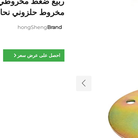
ربيع ضغط مخروطي
مخروط حلزوني نح
hongSheng
Brand
احصل على عرض سعر