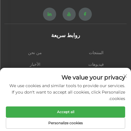
روابط سريعة
المنتجات
من نحن
فيديوهات
الأخبار
الاتصال
المدونة
We value your privacy
We use cookies and similar tools to provide our services.
If you don't want to accept all cookies, click Personalize
cookies.
اشترك
Accept all
حقوق النشر © شيامن هونغشينغ هاردوير سبرينغ كو., المحدودة. جميع الحقوق محفوظة
Personalize cookies
-
سياسة الخصوصية