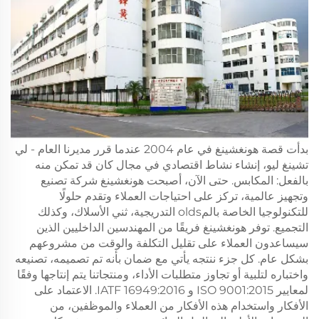
بدأت قصة هونغشينغ في عام 2004 عندما قرر مديرنا العام - لي
تشينغ ليو، إنشاء نشاط اقتصادي في مجال كان قد تمكن منه
بالفعل: المكابس. حتى الآن، أصبحت هونغشينغ شركة تصنيع
وتجهيز عالمية، تركز على احتياجات العملاء وتقدم حلولًا
للتكنولوجيا الخاصة بالمolds التدريجية، ثني الأسلاك، وكذلك
التجميع. توفر هونغشينغ فريقًا من المهندسين الداخليين الذين
سيساعدون العملاء على تقليل التكلفة والوقت من مشروعهم
بشكل عام. كل جزء ننتجه يأتي مع ضمان بأنه تم تصميمه، تصنيعه
واختباره لتلبية أو تجاوز متطلبات الأداء، ومنتجاتنا يتم إنتاجها وفقًا
لمعايير ISO 9001:2015 و IATF 16949:2016. الاعتماد على
الأفكار واستخدام هذه الأفكار من العملاء والموظفين، من