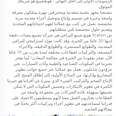
الرسومات الأولى إلى الحل النهائي - هونغشينغ هو شريكك
الموثوق.
مصنعنا مجهز بتقنية متقدمة ومحترفين مهرة يمتلكون معرفة
واسعة وخبرة في تصميم وإنتاج وتوصيل أجزاء معدنية مرنة
مخصصة. نعمل عن كثب مع عملائنا لفهم احتياجاتهم المحددة
وتقديم حلول مخصصة تلبي متطلباتهم.
ش Staten هونغ شينغ للبراغي هي شركة تصنيع معدات دقيقة
لديها 20 عامًا من الخبرة، وقد كانت مورّد استراتيجي للبراغي
المعدنية، والطوابع المستمرة، والطوابع الدقيقة، والأجزاء
المصنعة، والتركيبات لقطاعات مختلفة لمدة تقرب من 19 عامًا
الآن. نفخر بعقودنا من الخبرة في معالجة المعادن! كما نفخر
بخبرتنا في المكونات الصناعية والطبية وأثاث السيارات. نحن
مزوّدون شاملون، نعمل مع عملائنا عبر جميع جوانب تطوير
المشاريع وإدارتها، من النماذج الأولية، إلى إطلاق المنتج، إلى
الإنتاج الضخم والتركيب. الشيء الذي يميزنا عن أقراننا هو خبرتنا
الكبيرة في تطوير الابتكارات وتحسين المكونات التي لا يمكن
تصنيعها بسهولة. قادة الشركات من مجموعة واسعة من
القطاعات يختارون العمل معنا لأنهم يستطيعون الاعتماد على
قدراتنا لمساعدتهم في تطوير أجزاء وتركيبات أكثر تحديًا في
مجالاتهم الخاصة.