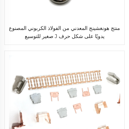
منتج هونغشينج المعدني من الفولاذ الكربوني المصنوع
يدويًا على شكل حرف J صغير للتوسيع