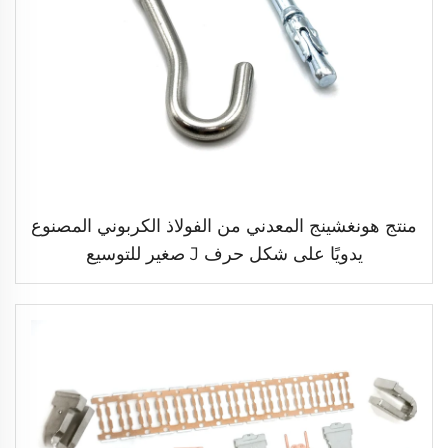
منتج هونغشينج المعدني من الفولاذ الكربوني المصنوع
يدويًا على شكل حرف J صغير للتوسيع