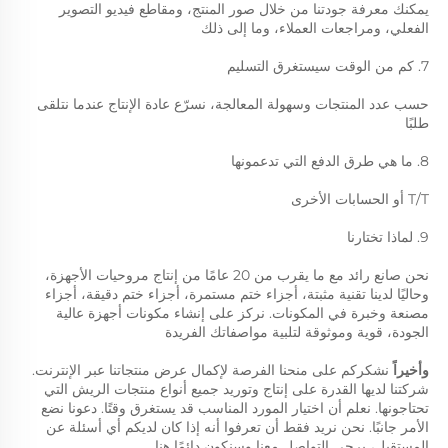
يمكنك معرفة جودتنا من خلال صور المنتج، ومقاطع فيديو التصوير 
الفعلي، ومراجعات العملاء، وما إلى ذلك 
7. كم من الوقت سيستغرق التسليم 
حسب عدد المنتجات وسهولة المعالجة، نسرّع عادة الإنتاج عندما نتلقى 
طلبًا 
8. ما هي طرق الدفع التي تدعمونها 
T/T أو الحسابات الأخرى 
9. لماذا تختارنا 
نحن صانع رائد مع ما يقرب من 20 عامًا من إنتاج مروحيات الأجهزة، 
وحاليًا لدينا تقنية مثبتة، أجزاء ختم مستمرة، أجزاء ختم دقيقة، أجزاء 
مصنعة وخبرة في المكونات. نركز على إنشاء مكونات أجهزة عالية 
الجودة، قوية وموثوقة لتلبية مواصفاتك الفريدة 
وأخيراً 
نشكركم على منحنا الفرصة لإكمال عرض منتجاتنا عبر الإنترنت. 
شركتنا لديها القدرة على إنتاج وتوريد جميع أنواع منتجات الريش التي 
تحتاجونها. نعلم أن اختيار المورد المناسب قد يستغرق وقتًا. دعونا نضع 
الأمر جانبًا. نحن نريد فقط أن تعرفوا أنه إذا كان لديكم أي أسئلة عن 
المستقبل، يرجى التواصل معنا وسنكون دائمًا هنا. 