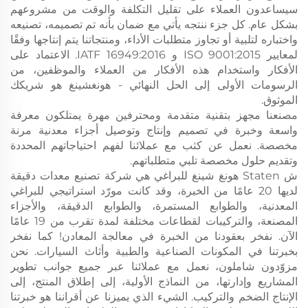
سيساعدون العملاء على تقليل التكلفة والوقت من مشروعهم
بشكل عام. كل جزء ننتجه يأتي مع ضمان بأنه تم تصميمه، تصنيعه
واختباره لتلبية أو تجاوز متطلبات الأداء، ومنتجاتنا يتم إنتاجها وفقًا
لمعايير ISO 9001:2015 و IATF 16949:2016. الاعتماد على
الأفكار واستخدام هذه الأفكار من العملاء والموظفين، من
الرسومات الأولى إلى الحل النهائي - هونغشينغ هو شريكك
الموثوق.
مصنعنا مجهز بتقنية متقدمة ومحترفين مهرة يمتلكون معرفة
واسعة وخبرة في تصميم وإنتاج وتوصيل أجزاء معدنية مرنة
مخصصة. نعمل عن كثب مع عملائنا لفهم احتياجاتهم المحددة
وتقديم حلول مخصصة تلبي متطلباتهم.
ش Staten هونغ شينغ للبراغي هي شركة تصنيع معدات دقيقة
لديها 20 عامًا من الخبرة، وقد كانت مورّد استراتيجي للبراغي
المعدنية، والطوابع المستمرة، والطوابع الدقيقة، والأجزاء
المصنعة، والتركيبات لقطاعات مختلفة لمدة تقرب من 19 عامًا
الآن. نفخر بعقودنا من الخبرة في معالجة المعادن! كما نفخر
بخبرتنا في المكونات الصناعية والطبية وأثاث السيارات. نحن
مزوّدون شاملون، نعمل مع عملائنا عبر جميع جوانب تطوير
المشاريع وإدارتها، من النماذج الأولية، إلى إطلاق المنتج، إلى
الإنتاج الضخم والتركيب. الشيء الذي يميزنا عن أقراننا هو خبرتنا