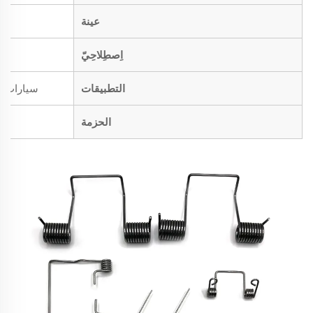
عينة
اِصطِلاحِيّ
التطبيقات
سيارات، د
الحزمة